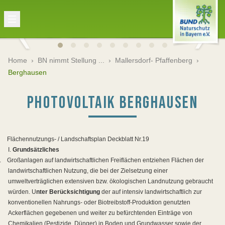
Home
›
BN nimmt Stellung ...
›
Mallersdorf- Pfaffenberg
›
Berghausen
PHOTOVOLTAIK BERGHAUSEN
Flächennutzungs- / Landschaftsplan Deckblatt
Nr.19
I.
Grundsätzliches
.
Großanlagen auf landwirtschaftlichen Freiflächen entziehen Flächen der
landwirtschaftlichen Nutzung, die bei der Zielsetzung einer
umweltverträglichen extensiven bzw. ökologischen Landnutzung gebraucht
würden. U
nter Berücksichtigung
der auf intensiv landwirtschaftlich zur
konventionellen Nahrungs- oder Biotreibstoff-Produktion genutzten
Ackerflächen gegebenen und weiter zu befürchtenden Einträge von
Chemikalien (Pestizide, Dünger) in Boden und Grundwasser sowie der