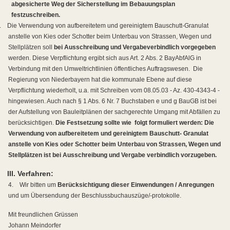
abgesicherte Weg der Sicherstellung im Bebauungsplan
festzuschreiben.
.
Die Verwendung von aufbereitetem und gereinigtem Bauschutt-Granulat
anstelle von Kies oder Schotter beim Unterbau von Strassen, Wegen und
Stellplätzen soll
bei Ausschreibung und Vergabe
verbindlich vorgegeben
werden. Diese Verpflichtung ergibt sich aus Art. 2 Abs. 2 BayAbfAlG in
Verbindung mit den Umweltrichtlinien öffentliches Auftragswesen.
Die
Regierung von Niederbayern hat die kommunale Ebene auf diese
Verpflichtung wiederholt, u.a. mit Schreiben vom 08.05.03 - Az. 430-4343-4 -
hingewiesen. Auch nach § 1 Abs. 6 Nr. 7 Buchstaben e und g BauGB ist bei
der Aufstellung von Bauleitplänen der sachgerechte Umgang mit Abfällen zu
berücksichtigen.
Die Festsetzung sollte wie
folgt formuliert werden: Die
Verwendung von aufbereitetem und gereinigtem Bauschutt- Granulat
anstelle von Kies oder Schotter beim Unterbau von Strassen, Wegen und
Stellplätzen ist bei Ausschreibung und Vergabe verbindlich vorzugeben.
III. Verfahren:
4.
Wir bitten um
Berücksichtigung dieser Einwendungen / Anregungen
und um Übersendung der Beschlussbuchauszüge/-protokolle.
Mit freundlichen Grüssen
Johann Meindorfer