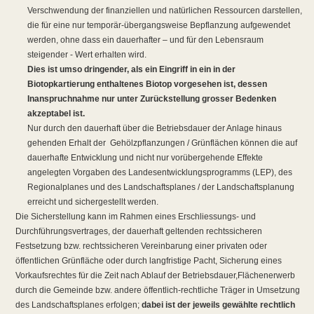
Verschwendung der finanziellen und natürlichen Ressourcen darstellen,
die für eine nur temporär-übergangsweise Bepflanzung aufgewendet
werden, ohne dass ein dauerhafter – und für den Lebensraum
steigender - Wert erhalten wird.
Dies ist umso dringender, als ein Eingriff in ein in der
Biotopkartierung enthaltenes Biotop vorgesehen ist, dessen
Inanspruchnahme nur unter Zurückstellung grosser Bedenken
akzeptabel ist.
Nur durch den dauerhaft über
die Betriebsdauer der Anlage hinaus
gehenden Erhalt der
Gehölzpflanzungen /
Grünflächen können die auf
dauerhafte Entwicklung und nicht nur vorübergehende Effekte
angelegten Vorgaben
des Landesentwicklungsprogramms (LEP), des
Regionalplanes und des
Landschaftsplanes
/ der Landschaftsplanung
erreicht und sichergestellt werden.
Die Sicherstellung kann im Rahmen eines Erschliessungs- und
Durchführungsvertrages, der dauerhaft geltenden rechtssicheren
Festsetzung bzw.
rechtssicheren
Vereinbarung einer privaten oder
öffentlichen Grünfläche oder durch
langfristige Pacht, Sicherung eines
Vorkaufsrechtes für die Zeit nach Ablauf der
Betriebsdauer,
Flächenerwerb
durch die Gemeinde bzw. andere öffentlich-rechtliche Träger in Umsetzung
des Landschaftsplanes
erfolgen;
dabei ist der jeweils gewählte rechtlich