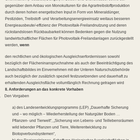
gegenüber dem Anbau von Monokulturen für die Agrartreibstoffproduktion
durch deren hohen energetischen Input in Form von Mineraldünger,
Pestiziden, Treibstoff- und Verarbeitungsenergieeinsatz weitaus besseren
Energieausbeute/-effizienz der Photovoltaik-Freilandnutzung und deren
rückstandslosen Rückbaubarkeit können Bedenken gegen die Nutzung
landwirtschaftlicher Flächen für Photovoltaik-Freilandanlagen zurückgestellt
werden,
wenn
den rechtlichen und ökologischen Ausgleichserfordernissen sowohl
bezüglich der Flächeninanspruchnahme als auch der Beeinträchtigung des
Landschaftsbildes im Einvernehmen mit der Unteren Naturschutzbehörde
auch bezüglich der zusätzlich speziell festzusetzenden und dauerhaft zu
erhaltenden Ausgleichsfläche vollumfänglich Rechnung getragen wird
II. Anforderungen an das konkrete Vorhaben
.
Den Vorgaben
a) des Landesentwicklungsprogramms (LEP) „Dauerhafte Sicherung
und – wo möglich – Wiederherstellung der Naturgüter Boden …
Pflanzen- und Tierwelt“, „Sicherung von Lebens- und Teillebensräumen
wild lebender Pflanzen und Tiere, Weiterentwicklung zu
Biotopverbundsystemen“,