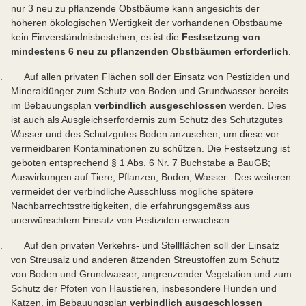
nur 3 neu zu pflanzende Obstbäume kann angesichts der
höheren ökologischen Wertigkeit der vorhandenen Obstbäume
kein Einverständnis
bestehen; es ist die
Festsetzung von
mindestens 6 neu zu pflanzenden Obstbäumen erforderlich
.
. Auf allen privaten Flächen soll der Einsatz von Pestiziden und
Mineraldünger zum Schutz von Boden und Grundwasser bereits
im Bebauungsplan
verbindlich ausgeschlossen
werden. Dies
ist auch als Ausgleichserfordernis zum Schutz des Schutzgutes
Wasser und des Schutzgutes Boden anzusehen, um diese vor
vermeidbaren Kontaminationen zu schützen. Die Festsetzung ist
geboten entsprechend § 1 Abs. 6 Nr. 7 Buchstabe a BauGB;
Auswirkungen auf Tiere, Pflanzen, Boden, Wasser. Des weiteren
vermeidet der verbindliche Ausschluss mögliche spätere
Nachbarrechtsstreitigkeiten, die erfahrungsgemäss aus
unerwünschtem Einsatz von Pestiziden erwachsen.
. Auf den privaten Verkehrs- und Stellflächen soll der Einsatz
von Streusalz und anderen ätzenden Streustoffen zum Schutz
von Boden und Grundwasser, angrenzender Vegetation und zum
Schutz der Pfoten von Haustieren, insbesondere Hunden und
Katzen, im Bebauungsplan
verbindlich ausgeschlossen