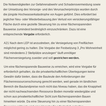
Die Notwendigkeiten zur Gefahrenabwehr und Schadensvermeidung sowie
der Umsetzung des Vorsorge- und des Verursacherprinzips wurden durch
die jüngste Hochwasserkatastrophe vor Augen geführt. Dies erfordert bei
jeglicher Neu- oder Wiederbebauung,den Verlust von versickerungsfähiger
Fläche durch eine gezielte Steuerung hin zu einer flächensparenden
Bauweise zumindest bestmöglich einzuschränken. Dazu ist eine
entsprechende
Vorgabe
erforderlich.
A21 Nach dem LEP ist anzustreben, die Versiegelung von Freiflächen
möglichst gering zu halten. Die Vorgabe der Festsetzung 3 „Pro Wohneinheit
sind mindestens 2 Stellplätze anzulegen“ läuft unnötiger
Flächenversiegelung zuwider und soll
gestrichen werden.
Um eine flächensparende Bauweise zu erreichen, wird eine Vorgabe für
erforderlich gehalten, da die privatwirtschaftlichen Überlegungen keine
Gewähr dafür bieten, dass die Bauleute den Anforderungen der
Flächenressourcenschonung gerecht werden, weil gerade im ländlichen
Bereich die Baulandpreise noch nicht das Niveau haben, das die Knappheit
der nicht nachwachsenden Ressource Boden monetär wiedergäbe und
schon aus privatwirtschaftlicher Sicht zum flächensparenden Bauen
hinwirken würde. Da eine Steuerung hin zu einer flächensparenden