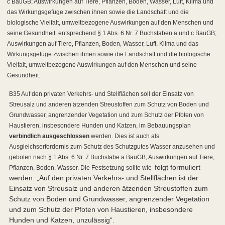
c BauGB; Auswirkungen auf Tiere, Pflanzen, Boden, Wasser, Luft, Klima und
das Wirkungsgefüge zwischen ihnen sowie die Landschaft und die
biologische Vielfalt, umweltbezogene Auswirkungen auf den Menschen und
seine Gesundheit. entsprechend § 1 Abs. 6 Nr. 7 Buchstaben a und c BauGB;
Auswirkungen auf Tiere, Pflanzen, Boden, Wasser, Luft, Klima und das
Wirkungsgefüge zwischen ihnen sowie die Landschaft und die biologische
Vielfalt, umweltbezogene Auswirkungen auf den Menschen und seine
Gesundheit.
B35 Auf den privaten Verkehrs- und Stellflächen soll der Einsatz von
Streusalz und anderen ätzenden Streustoffen zum Schutz von Boden und
Grundwasser, angrenzender Vegetation und zum Schutz der Pfoten von
Haustieren, insbesondere Hunden und Katzen, im Bebauungsplan
verbindlich ausgeschlossen
werden. Dies ist auch als
Ausgleichserfordernis zum Schutz des Schutzgutes Wasser anzusehen und
geboten nach § 1 Abs. 6 Nr. 7 Buchstabe a BauGB; Auswirkungen auf Tiere,
folgt formuliert
Pflanzen, Boden, Wasser. Die Festsetzung sollte wie
werden: „Auf den privaten Verkehrs- und Stellflächen ist der
Einsatz von Streusalz und anderen ätzenden Streustoffen zum
Schutz von Boden und Grundwasser, angrenzender Vegetation
und zum Schutz der Pfoten von Haustieren, insbesondere
Hunden und Katzen, unzulässig“.