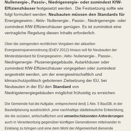
Nullenergie-, Passiv-, Niedrigenergie- oder zumindest KfW-
Effizienzhäuser
festgesetzt werden. Die Festsetzung sollte wie
folgt formuliert werden:
Neubauten müssen den Standards für
Energiegewinn-; Aktiv- Nullenergie-, Passiv-, Niedrigenergie- oder
zumindest KfW-Effizienzhäuser genügen. Es ist zumindest eine
vertragliche Regelung diesen Inhalts erforderlich.
Über die zwingenden rechtlichen Vorgaben der aktuellen
Energieeinsparverordnung (EnEV 2012) hinaus soll für Neubauten der
energie-, Passiv-,
Mindeststandard für Energiegewinn-; Aktiv- Null
Niedrigenergie- Plusenergiegebäude, Autarkhäuser oder
zumindest KfW-Effizienzhäuser vorgegeben oder zumindest
angestrebt werden, um der energiewirtschaftlich und
klimaschutzpolitisch gebotenen Zielsetzung der EU, bei
Neubauten in der EU den
Standard
von
Niedrigstenergiegebäuden möglichst frühzeitig zu erreichen.
Die Gemeinde hat die Aufgabe, entsprechend des
§ 1 Abs. 5 BauGB, in der
Bauleitplanung ausdrücklich „eine nachhaltige städtebauliche Entwicklung,
die die sozialen, wirtschaftlichen und
umweltschützenden Anforderungen
auch in Verantwortung gegenüber künftigen Generationen miteinander in
Einklang zu bringen und eine dem Wohl der Allgemeinheit dienende