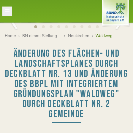
Home
›
BN nimmt Stellung ...
›
Neukirchen
›
Waldweg
ÄNDERUNG DES FLÄCHEN- UND
LANDSCHAFTSPLANES DURCH
DECKBLATT NR. 13 UND ÄNDERUNG
DES BBPL MIT INTEGRIERTEM
GRÜNDUNGSPLAN "WALDWEG"
DURCH DECKBLATT NR. 2
GEMEINDE