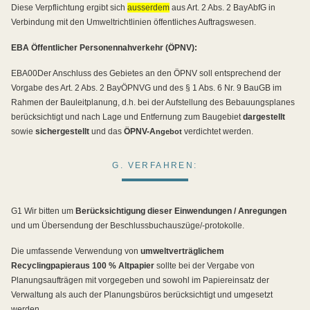
Diese Verpflichtung ergibt sich
ausserdem
aus Art. 2 Abs. 2 BayAbfG in
Verbindung mit den Umweltrichtlinien öffentliches Auftragswesen.
EBA Öffentlicher Personennahverkehr (ÖPNV):
EBA00Der Anschluss des Gebietes an den ÖPNV soll entsprechend der
Vorgabe des Art. 2 Abs. 2 BayÖPNVG und des § 1 Abs. 6 Nr. 9 BauGB im
Rahmen der Bauleitplanung, d.h. bei der Aufstellung des Bebauungsplanes
berücksichtigt und nach Lage und Entfernung zum Baugebiet
dargestellt
sowie
sichergestellt
und das
ÖPNV-A
verdichtet werden.
ngebot
G. VERFAHREN:
G1 Wir bitten um
Berücksichtigung dieser Einwendungen / Anregungen
und um Übersendung der Beschlussbuchauszüge/-protokolle.
Die umfassende Verwendung von
umweltverträglichem
Recyclingpapier
aus 100 % Altpapier
sollte bei der Vergabe von
Planungsaufträgen mit vorgegeben und sowohl im Papiereinsatz der
Verwaltung als auch der Planungsbüros berücksichtigt und umgesetzt
werden.