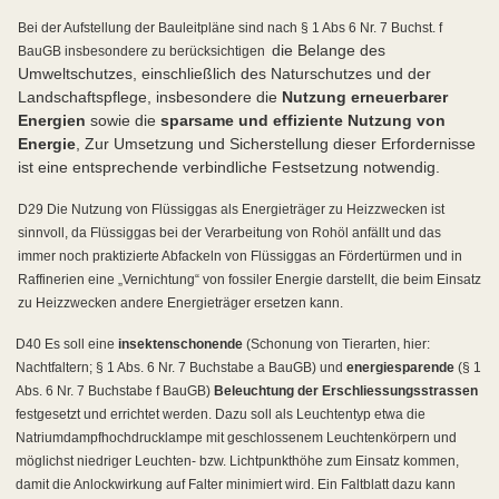
Bei der Aufstellung der Bauleitpläne sind nach § 1 Abs 6 Nr. 7 Buchst. f
die Belange des
BauGB insbesondere zu berücksichtigen
Umweltschutzes, einschließlich des Naturschutzes und der
Landschaftspflege, insbesondere die
Nutzung erneuerbarer
Energien
sowie die
sparsame und effiziente Nutzung von
Energie
, Zur Umsetzung und Sicherstellung dieser Erfordernisse
ist eine entsprechende verbindliche Festsetzung notwendig.
D29 Die Nutzung von Flüssiggas als Energieträger zu Heizzwecken ist
sinnvoll, da Flüssiggas bei der Verarbeitung von Rohöl anfällt und das
immer noch praktizierte Abfackeln von Flüssiggas an Fördertürmen und in
Raffinerien eine „Vernichtung“ von fossiler Energie darstellt, die beim Einsatz
zu Heizzwecken andere Energieträger ersetzen kann.
D40 Es soll eine
insektenschonende
(Schonung von Tierarten, hier:
Nachtfaltern; § 1 Abs. 6 Nr. 7 Buchstabe a BauGB) und
energiesparende
(§ 1
Abs. 6 Nr. 7 Buchstabe f BauGB)
Beleuchtung der Erschliessungsstrassen
festgesetzt und errichtet werden. Dazu soll als Leuchtentyp etwa die
Natriumdampfhochdrucklampe mit geschlossenem Leuchtenkörpern und
möglichst niedriger Leuchten- bzw. Lichtpunkthöhe zum Einsatz kommen,
damit die Anlockwirkung auf Falter minimiert wird. Ein Faltblatt dazu kann