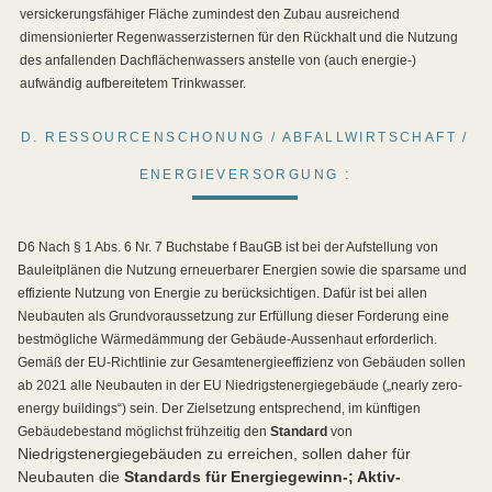
versickerungsfähiger Fläche zumindest den Zubau ausreichend
dimensionierter Regenwasserzisternen für den Rückhalt und die Nutzung
des anfallenden Dachflächenwassers anstelle von (auch energie-)
aufwändig aufbereitetem Trinkwasser.
D. RESSOURCENSCHONUNG / ABFALLWIRTSCHAFT /
ENERGIEVERSORGUNG :
D6 Nach § 1 Abs. 6 Nr. 7 Buchstabe f BauGB ist bei der Aufstellung von
Bauleitplänen die Nutzung erneuerbarer Energien sowie die sparsame und
effiziente Nutzung von Energie zu berücksichtigen. Dafür ist bei allen
Neubauten als Grundvoraussetzung zur Erfüllung dieser Forderung eine
bestmögliche Wärmedämmung der Gebäude-Aussenhaut erforderlich.
Gemäß der EU-Richtlinie zur Gesamtenergieeffizienz von Gebäuden sollen
ab 2021 alle Neubauten in der EU Niedrigstenergiegebäude („nearly zero-
energy buildings“) sein. Der Zielsetzung entsprechend, im künftigen
Gebäudebestand möglichst frühzeitig den
Standard
von
Niedrigstenergiegebäuden zu erreichen, sollen daher für
Neubauten die
Standards für Energiegewinn-; Aktiv-