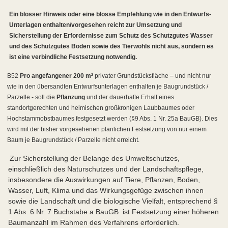
Ein blosser Hinweis oder eine blosse Empfehlung wie in den Entwurfs-
Unterlagen enthalten/vorgesehen reicht zur Umsetzung und
Sicherstellung der Erfordernisse zum Schutz des Schutzgutes Wasser
und des Schutzgutes Boden sowie des Tierwohls nicht aus, sondern es
ist eine verbindliche Festsetzung notwendig.
B52
Pro angefangener 200 m²
privater Grundstücksfläche – und nicht nur
wie in den übersandten Entwurfsunterlagen enthalten je Baugrundstück /
Parzelle - soll die
Pflanzung
und der dauerhafte Erhalt eines
standortgerechten und heimischen großkronigen Laubbaumes oder
Hochstammobstbaumes festgesetzt werden (§9 Abs. 1 Nr. 25a BauGB). Dies
wird mit der bisher vorgesehenen planlichen Festsetzung von nur einem
Baum je Baugrundstück / Parzelle nicht erreicht.
Zur Sicherstellung der Belange des Umweltschutzes,
einschließlich des Naturschutzes und der Landschaftspflege,
insbesondere die Auswirkungen auf Tiere, Pflanzen, Boden,
Wasser, Luft, Klima und das Wirkungsgefüge zwischen ihnen
sowie die Landschaft und die biologische Vielfalt, entsprechend §
1 Abs. 6 Nr. 7 Buchstabe a BauGB ist Festsetzung einer höheren
Baumanzahl im Rahmen des Verfahrens erforderlich.