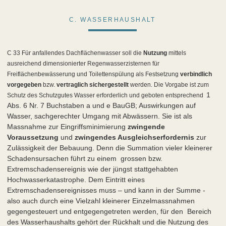
C. WASSERHAUSHALT
C 33 Für anfallendes Dachflächenwasser soll die
Nutzung
mittels
ausreichend dimensionierter Regenwasserzisternen für
Freiflächenbewässerung und Toilettenspülung als Festsetzung
verbindlich
vorgegeben
bzw.
vertraglich sichergestellt
werden. Die Vorgabe ist zum
1
Schutz des Schutzgutes Wasser erforderlich und geboten entsprechend
Abs. 6 Nr. 7 Buchstaben a und e BauGB; Auswirkungen auf
Wasser, sachgerechter Umgang mit Abwässern. Sie ist als
Massnahme zur Eingriffsminimierung
zwingende
Voraussetzung
und
zwingendes Ausgleichserfordernis
zur
Zulässigkeit der Bebauung. Denn die Summation vieler kleinerer
Schadensursachen führt zu einem grossen bzw.
Extremschadensereignis wie der jüngst stattgehabten
Hochwasserkatastrophe. Dem Eintritt eines
Extremschadensereignisses muss – und kann in der Summe -
also auch durch eine Vielzahl kleinerer Einzelmassnahmen
gegengesteuert und entgegengetreten werden, für den Bereich
des Wasserhaushalts gehört der Rückhalt und die Nutzung des