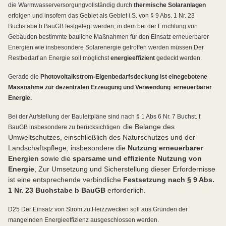
die Warmwasserversorgung
vollständig durch
thermische Solaranlagen
erfolgen und insofern das Gebiet als Gebiet i.S. von § 9 Abs. 1 Nr. 23
Buchstabe b BauGB festgelegt werden, in dem bei der Errichtung von
Gebäuden bestimmte bauliche Maßnahmen für den Einsatz erneuerbarer
Energien wie insbesondere Solarenergie getroffen werden müssen.
Der
Restbedarf an Energie soll möglichst
energieeffizient
gedeckt werden.
Gerade die
Photovoltaikstrom-Eigenbedarfsdeckung ist eine
gebotene
Massnahme zur dezentralen Erzeugung und Verwendung
erneuerbarer
Energie.
Bei der Aufstellung der Bauleitpläne sind nach § 1 Abs 6 Nr. 7 Buchst. f
die Belange des
BauGB insbesondere zu berücksichtigen
Umweltschutzes, einschließlich des Naturschutzes und der
Landschaftspflege, insbesondere die
Nutzung erneuerbarer
Energien
sowie die
sparsame und effiziente Nutzung von
Energie
, Zur Umsetzung und Sicherstellung dieser Erfordernisse
ist eine entsprechende verbindliche
Festsetzung nach § 9 Abs.
1 Nr. 23 Buchstabe b BauGB
erforderlich.
D25 Der Einsatz von Strom zu Heizzwecken soll aus Gründen der
mangelnden Energieeffizienz ausgeschlossen werden.