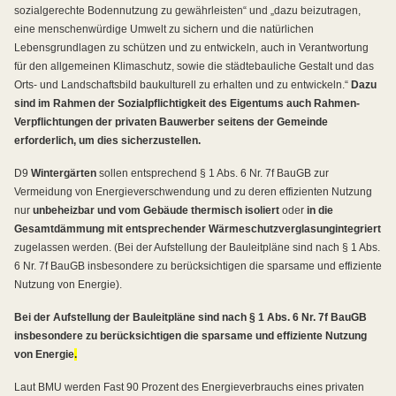
sozialgerechte Bodennutzung zu gewährleisten“ und „dazu beizutragen,
eine menschenwürdige Umwelt zu sichern und die natürlichen
Lebensgrundlagen zu schützen und zu entwickeln, auch in Verantwortung
für den allgemeinen Klimaschutz, sowie die städtebauliche Gestalt und das
Orts- und Landschaftsbild baukulturell zu erhalten und zu entwickeln.“
Dazu
sind im Rahmen der Sozialpflichtigkeit des Eigentums auch Rahmen-
Verpflichtungen der privaten Bauwerber seitens der Gemeinde
erforderlich, um dies sicherzustellen.
D9
Wintergärten
sollen entsprechend § 1 Abs. 6 Nr. 7f BauGB zur
Vermeidung von Energieverschwendung und zu deren effizienten Nutzung
nur
unbeheizbar und vom Gebäude thermisch isoliert
oder
in die
Gesamtdämmung mit entsprechender Wärmeschutzverglasung
integriert
zugelassen werden. (Bei der Aufstellung der Bauleitpläne sind nach § 1 Abs.
6 Nr. 7f BauGB insbesondere zu berücksichtigen die sparsame und effiziente
Nutzung von Energie).
Bei der Aufstellung der Bauleitpläne sind nach § 1 Abs. 6 Nr. 7f BauGB
insbesondere zu berücksichtigen die sparsame und effiziente Nutzung
von Energie
.
Laut BMU werden Fast 90 Prozent des Energieverbrauchs eines privaten