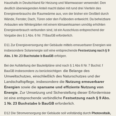
Haushalts in Deutschland für Heizung und Warmwasser verwendet. Den
deutlich überwiegenden Anteil macht dabei mit rund drei Vierteln des
Energieverbrauchs die Raumwärme aus, von der bisher ein Großteil durch
Wände, Fenster, Dach, Türen oder den Fußboden entweicht. Da beheizbare
Anbauten wie Wintergärten mit einem klimawirksamen unnötig erhöhten
Energieverbrauch verbunden sind, ist ein Ausschluss entsprechend der
Vorgabe des § 1 Abs. 6 Nr. 7f BauGB erforderlich.
D11 Zur Energieversorgung der Gebäude mittels erneuerbarer Energien wie
insbesondere Solarenergie soll eine entsprechende
Festsetzung nach § 9
Abs. 1 Nr. 23 Buchstabe b BauGB
erfolgen.
Bei der Aufstellung der Bauleitpläne sind nach § 1 Abs 6 Nr. 7 Buchst. f
die Belange des
BauGB insbesondere zu berücksichtigen
Umweltschutzes, einschließlich des Naturschutzes und der
Landschaftspflege, insbesondere die
Nutzung erneuerbarer
Energien
sowie die
sparsame und effiziente Nutzung von
Energie
, Zur Umsetzung und Sicherstellung dieser Erfordernisse
ist eine entsprechende verbindliche
Festsetzung nach § 9 Abs.
1 Nr. 23 Buchstabe b BauGB
erforderlich.
D12 Die Stromversorgung der Gebäude soll vollständig durch
Photovoltaik,