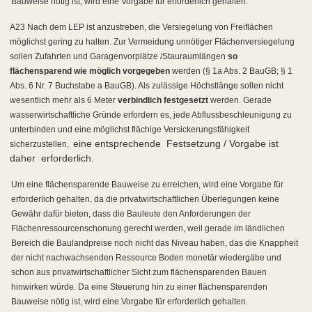
Bauweise nötig ist, wird eine Vorgabe für erforderlich gehalten.
A23 Nach dem LEP ist anzustreben, die Versiegelung von Freiflächen
möglichst gering zu halten. Zur Vermeidung unnötiger Flächenversiegelung
sollen Zufahrten und Garagenvorplätze /Stauraumlängen
so
flächensparend wie möglich vorgegeben
werden (§ 1a Abs. 2 BauGB; § 1
Abs. 6 Nr. 7 Buchstabe a BauGB). Als zulässige Höchstlänge sollen nicht
wesentlich mehr als 6 Meter
verbindlich festgesetzt
werden. Gerade
wasserwirtschaftliche Gründe erfordern es, jede Abflussbeschleunigung zu
unterbinden und eine möglichst flächige Versickerungsfähigkeit
eine entsprechende Festsetzung / Vorgabe ist
sicherzustellen,
daher erforderlich.
Um eine flächensparende Bauweise zu erreichen, wird eine Vorgabe für
erforderlich gehalten, da die privatwirtschaftlichen Überlegungen keine
Gewähr dafür bieten, dass die Bauleute den Anforderungen der
Flächenressourcenschonung gerecht werden, weil gerade im ländlichen
Bereich die Baulandpreise noch nicht das Niveau haben, das die Knappheit
der nicht nachwachsenden Ressource Boden monetär wiedergäbe und
schon aus privatwirtschaftlicher Sicht zum flächensparenden Bauen
hinwirken würde. Da eine Steuerung hin zu einer flächensparenden
Bauweise nötig ist, wird eine Vorgabe für erforderlich gehalten.