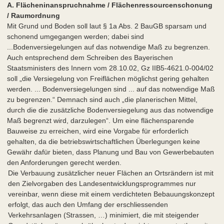
A. Flächeninanspruchnahme / Flächenressourcenschonung
/ Raumordnung
Mit Grund und Boden soll laut § 1a Abs. 2 BauGB sparsam und
schonend umgegangen werden; dabei sind
...Bodenversiegelungen auf das notwendige Maß zu begrenzen.
Auch entsprechend dem Schreiben des Bayerischen
Staatsministers des Innern vom 28.10.02, Gz IIB5-4621.0-004/02
soll „die Versiegelung von Freiflächen möglichst gering gehalten
werden. ... Bodenversiegelungen sind ... auf das notwendige Maß
zu begrenzen.“ Demnach sind auch „die planerischen Mittel,
durch die die zusätzliche Bodenversiegelung aus das notwendige
Maß begrenzt wird, darzulegen“. Um eine flächensparende
Bauweise zu erreichen, wird eine Vorgabe für erforderlich
gehalten, da die betriebswirtschaftlichen Überlegungen keine
Gewähr dafür bieten, dass Planung und Bau von Gewerbebauten
den Anforderungen gerecht werden.
Die Verbauung zusätzlicher neuer Flächen an Ortsrändern ist mit
den Zielvorgaben des Landesentwicklungsprogrammes nur
vereinbar, wenn diese mit einem verdichteten Bebauungskonzept
erfolgt, das auch den Umfang der erschliessenden
Verkehrsanlagen (Strassen, …) minimiert, die mit steigender