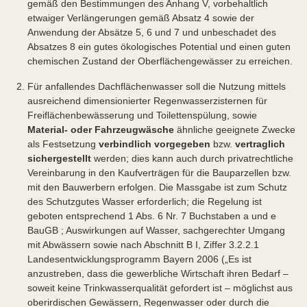
gemäß den Bestimmungen des Anhang V, vorbehaltlich
etwaiger Verlängerungen gemäß Absatz 4 sowie der
Anwendung der Absätze 5, 6 und 7 und unbeschadet des
Absatzes 8 ein gutes ökologisches Potential und einen guten
chemischen Zustand der Oberflächengewässer zu erreichen.
Für anfallendes Dachflächenwasser soll die Nutzung mittels
ausreichend dimensionierter Regenwasserzisternen für
Freiflächenbewässerung und Toilettenspülung, sowie
Material- oder Fahrzeugwäsche
ähnliche geeignete Zwecke
als Festsetzung
verbindlich vorgegeben
bzw.
vertraglich
sichergestellt
werden; dies kann auch durch privatrechtliche
Vereinbarung in den Kaufverträgen für die Bauparzellen bzw.
mit den Bauwerbern erfolgen. Die Massgabe ist zum Schutz
des Schutzgutes Wasser erforderlich; die Regelung ist
geboten entsprechend 1 Abs. 6 Nr. 7 Buchstaben a und e
BauGB ; Auswirkungen auf Wasser, sachgerechter Umgang
mit Abwässern sowie nach Abschnitt B I, Ziffer 3.2.2.1
Landesentwicklungsprogramm Bayern 2006 („Es ist
anzustreben, dass die gewerbliche Wirtschaft ihren Bedarf –
soweit keine Trinkwasserqualität gefordert ist – möglichst aus
oberirdischen Gewässern, Regenwasser oder durch die