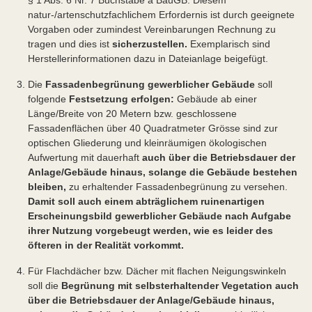
§ 1 Abs. 6 Nr. 7 Buchstabe a BauGB. Diesem
natur-/artenschutzfachlichem Erfordernis ist durch geeignete
Vorgaben oder zumindest Vereinbarungen Rechnung zu
tragen und dies ist
sicherzustellen.
Exemplarisch sind
Herstellerinformationen dazu in Dateianlage beigefügt.
Die
Fassadenbegrünung gewerblicher Gebäude
soll
folgende
Festsetzung erfolgen:
Gebäude ab einer
Länge/Breite von 20 Metern bzw. geschlossene
Fassadenflächen über 40 Quadratmeter Grösse sind zur
optischen Gliederung und kleinräumigen ökologischen
Aufwertung mit dauerhaft
auch über die Betriebsdauer der
Anlage/Gebäude hinaus, solange die Gebäude bestehen
bleiben,
zu erhaltender Fassadenbegrünung zu versehen.
Damit soll auch einem abträglichem ruinenartigen
Erscheinungsbild gewerblicher Gebäude nach Aufgabe
ihrer Nutzung vorgebeugt werden, wie es leider des
öfteren in der Realität vorkommt.
Für Flachdächer bzw. Dächer mit flachen Neigungswinkeln
soll die
Begrünung mit selbsterhaltender Vegetation auch
über die Betriebsdauer der Anlage/Gebäude hinaus,