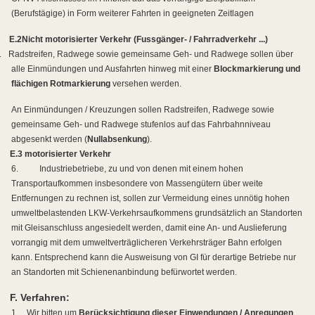
(Berufstägige) in Form weiterer Fahrten in geeigneten Zeitlagen
E.2
Nicht motorisierter Verkehr (Fussgänger- / Fahrradverkehr ...)
.
Radstreifen, Radwege sowie gemeinsame Geh- und Radwege sollen über
alle Einmündungen und Ausfahrten hinweg mit einer
Blockmarkierung und
flächigen Rotmarkierung
versehen werden.
An Einmündungen / Kreuzungen sollen Radstreifen, Radwege sowie
gemeinsame Geh- und Radwege stufenlos auf das Fahrbahnniveau
abgesenkt werden (
Nullabsenkung
).
E.3 motorisierter Verkehr
6.
Industriebetriebe, zu und von denen mit einem hohen
Transportaufkommen insbesondere von Massengütern über weite
Entfernungen zu rechnen ist, sollen zur Vermeidung eines unnötig hohen
umweltbelastenden LKW-Verkehrsaufkommens grundsätzlich an Standorten
mit Gleisanschluss angesiedelt werden, damit eine An- und Auslieferung
vorrangig mit dem umweltverträglicheren Verkehrsträger Bahn erfolgen
kann. Entsprechend kann die Ausweisung von GI für derartige Betriebe nur
an Standorten mit Schienenanbindung befürwortet werden.
F. Verfahren:
1.
Wir bitten um
Berücksichtigung dieser Einwendungen / Anregungen