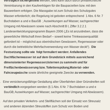
vertraglich sichergestellt
werden; dies kann auch durch privatrechtliche
Vereinbarung in den Kaufverträgen für die Bauparzellen
bzw. mit den
Bauwerbern
erfolgen. Die Massgabe ist zum Schutz des Schutzgutes
Wasser erforderlich; die Regelung ist geboten entsprechend
1 Abs. 6 Nr. 7
Buchstaben a und e BauGB
; Auswirkungen auf Wasser, sachgerechter
Umgang mit Abwässern sowie nach Abschnitt B I, Ziffer 3.2.2.1
Landesentwicklungsprogramm Bayern 2006 („Es ist anzustreben, dass die
gewerbliche Wirtschaft ihren Bedarf – soweit keine Trinkwasserqualität
gefordert ist – möglichst aus oberirdischen Gewässern, Regenwasser oder
durch die betriebliche Mehrfachverwendung von Wasser deckt“).
Die
Festsetzung sollte wie
folgt formuliert werden: Anfallendes
Dachflächenwasser ist auf dem Grundstück mittels ausreichend
dimensionierter Regenwasserzisternen zu sammeln und für
Freiflächenbewässerung bzw. Toilettenspülung,
Material- oder
Fahrzeugwäsche
sowie ähnliche geeignete Zwecke
zu verwenden.
.
Eine versickerungsfähige Gestaltung aller Überfahrten über Grünstreifen soll
verbindlich
vorgegeben werden (§ 1 Abs. 6 Nr. 7 Buchstaben a und e
BauGB; Auswirkungen auf Wasser, sachgerechter Umgang mit Abwässern).
.
Auf den privaten Verkehrs- und Stellflächen soll der Einsatz von Streusalz
und anderen ätzenden Streustoffen zum Schutz von Boden und