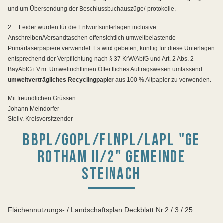
und um Übersendung der Beschlussbuchauszüge/-protokolle.
2.
Leider wurden für die Entwurfsunterlagen inclusive
Anschreiben/Versandtaschen offensichtlich umweltbelastende
Primärfaserpapiere verwendet. Es wird gebeten, künftig für diese Unterlagen
entsprechend der Verpflichtung nach § 37 KrW/AbfG und Art. 2 Abs. 2
BayAbfG i.V.m. Umweltrichtlinien Öffentliches Auftragswesen umfassend
umweltverträgliches Recyclingpapier
aus 100 % Altpapier zu verwenden.
Mit freundlichen Grüssen
Johann Meindorfer
Stellv. Kreisvorsitzender
BBPL/GOPL/FLNPL/LAPL "GE
ROTHAM II/2" GEMEINDE
STEINACH
Flächennutzungs- / Landschaftsplan Deckblatt Nr.2 / 3 / 25