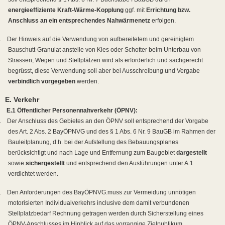
energieeffiziente Kraft-Wärme-Kopplung
ggf. mit
Errichtung bzw.
Anschluss an ein entsprechendes Nahwärmenetz
erfolgen.
.
Der Hinweis auf die Verwendung von aufbereitetem und gereinigtem
Bauschutt-Granulat anstelle von Kies oder Schotter beim Unterbau von
Strassen, Wegen und Stellplätzen wird als erforderlich und sachgerecht
begrüsst, diese Verwendung soll aber bei Ausschreibung und Vergabe
verbindlich vorgegeben
werden.
E. Verkehr
E.1 Öffentlicher Personennahverkehr (ÖPNV):
.
Der Anschluss des Gebietes an den ÖPNV soll entsprechend der Vorgabe
des Art. 2 Abs. 2 BayÖPNVG und des § 1 Abs. 6 Nr. 9 BauGB im Rahmen der
Bauleitplanung, d.h. bei der Aufstellung des Bebauungsplanes
berücksichtigt und nach Lage und Entfernung zum Baugebiet
dargestellt
sowie
sichergestellt
und entsprechend den Ausführungen unter A.1
verdichtet werden.
.
Den Anforderungen des BayÖPNVG.muss zur Vermeidung unnötigen
motorisierten Individualverkehrs inclusive dem damit verbundenen
Stellplatzbedarf Rechnung getragen werden durch Sicherstellung eines
ÖPNV-Anschlusses im Hinblick auf das vorrangige Zielpublikum