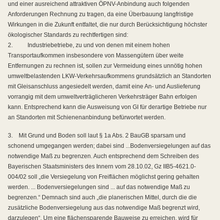
und einer ausreichend attraktiven ÖPNV-Anbindung auch folgenden
Anforderungen Rechnung zu tragen, da eine Überbauung langfristige
Wirkungen in die Zukunft entfaltet, die nur durch Berücksichtigung höchster
ökologischer Standards zu rechtfertigen sind:
2.
Industriebetriebe, zu und von denen mit einem hohen
Transportaufkommen insbesondere von Massengütern über weite
Entfernungen zu rechnen ist, sollen zur Vermeidung eines unnötig hohen
umweltbelastenden LKW-Verkehrsaufkommens grundsätzlich an Standorten
mit Gleisanschluss angesiedelt werden, damit eine An- und Auslieferung
vorrangig mit dem umweltverträglicheren Verkehrsträger Bahn erfolgen
kann. Entsprechend kann die Ausweisung von GI für derartige Betriebe nur
an Standorten mit Schienenanbindung befürwortet werden.
3.
Mit Grund und Boden soll laut § 1a Abs. 2 BauGB sparsam und
schonend umgegangen werden; dabei sind ...Bodenversiegelungen auf das
notwendige Maß zu begrenzen. Auch entsprechend dem Schreiben des
Bayerischen Staatsministers des Innern vom 28.10.02, Gz IIB5-4621.0-
004/02 soll „die Versiegelung von Freiflächen möglichst gering gehalten
werden. ... Bodenversiegelungen sind ... auf das notwendige Maß zu
begrenzen.“ Demnach sind auch „die planerischen Mittel, durch die die
zusätzliche Bodenversiegelung aus das notwendige Maß begrenzt wird,
darzulegen“. Um eine flächensparende Bauweise zu erreichen, wird für