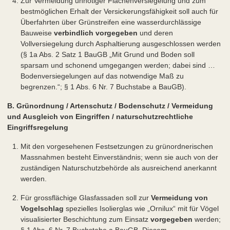
Zur Vermeidung unnötiger Flächenversiegelung und zum
bestmöglichen Erhalt der Versickerungsfähigkeit soll auch für
Überfahrten über Grünstreifen eine wasserdurchlässige
Bauweise
verbindlich vorgegeben
und deren
Vollversiegelung durch Asphaltierung ausgeschlossen werden
(§ 1a Abs. 2 Satz 1 BauGB „Mit Grund und Boden soll
sparsam und schonend umgegangen werden; dabei sind …
Bodenversiegelungen auf das notwendige Maß zu
begrenzen.“; § 1 Abs. 6 Nr. 7 Buchstabe a BauGB).
B. Grünordnung / Artenschutz / Bodenschutz / Vermeidung
und Ausgleich von Eingriffen / naturschutzrechtliche
Eingriffsregelung
Mit den vorgesehenen Festsetzungen zu grünordnerischen
Massnahmen besteht Einverständnis; wenn sie auch von der
zuständigen Naturschutzbehörde als ausreichend anerkannt
werden.
Für grossflächige Glasfassaden soll zur
Vermeidung von
Vogelschlag
spezielles Isolierglas wie „Ornilux“ mit für Vögel
visualisierter Beschichtung zum Einsatz
vorgegeben
werden;