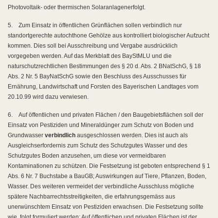
Photovoltaik- oder thermischen Solaranlagen
erfolgt.
5.
Zum Einsatz in öffentlichen Grünflächen sollen verbindlich nur
standortgerechte autochthone Gehölze aus kontrolliert biologischer Aufzucht
kommen. Dies soll bei Ausschreibung und Vergabe ausdrücklich
vorgegeben werden. Auf das Merkblatt des BayStMLU und die
naturschutzrechtlichen Bestimmungen des § 20 d. Abs. 2 BNatSchG, § 18
Abs. 2 Nr. 5 BayNatSchG sowie den Beschluss des Ausschusses für
Ernährung, Landwirtschaft und Forsten des Bayerischen Landtages vom
20.10.99 wird dazu verwiesen.
6.
Auf öffentlichen und privaten Flächen / den Baugebietsflächen soll der
Einsatz von Pestiziden und Mineraldünger zum Schutz von Boden und
Grundwasser
verbindlich
ausgeschlossen werden. Dies ist auch als
Ausgleichserfordernis zum Schutz des Schutzgutes Wasser und des
Schutzgutes Boden anzusehen, um diese vor vermeidbaren
Kontaminationen zu schützen. Die Festsetzung ist geboten entsprechend § 1
Abs. 6 Nr. 7 Buchstabe a BauGB; Auswirkungen auf Tiere, Pflanzen, Boden,
Wasser. Des weiteren vermeidet der verbindliche Ausschluss mögliche
spätere Nachbarrechtsstreitigkeiten, die erfahrungsgemäss aus
unerwünschtem Einsatz von Pestiziden erwachsen. Die Festsetzung sollte
wie
folgt formuliert werden: Auf öffentlichen und privaten Flächen ist der