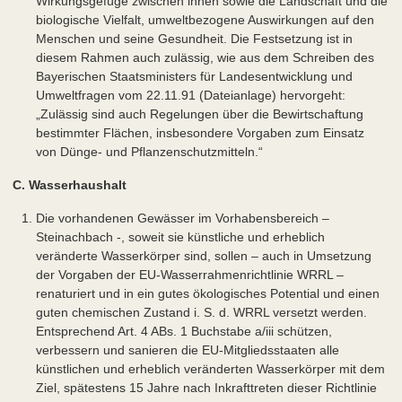
Wirkungsgefüge zwischen ihnen sowie die Landschaft und die
biologische Vielfalt, umweltbezogene Auswirkungen auf den
Menschen und seine Gesundheit. Die Festsetzung ist in
diesem Rahmen auch zulässig, wie aus dem Schreiben des
Bayerischen Staatsministers für Landesentwicklung und
Umweltfragen vom 22.11.91 (Dateianlage) hervorgeht:
„Zulässig sind auch Regelungen über die Bewirtschaftung
bestimmter Flächen, insbesondere Vorgaben zum Einsatz
von Dünge- und Pflanzenschutzmitteln.“
C. Wasserhaushalt
Die vorhandenen Gewässer im Vorhabensbereich –
Steinachbach -, soweit sie künstliche und erheblich
veränderte Wasserkörper sind, sollen – auch in Umsetzung
der Vorgaben der EU-Wasserrahmenrichtlinie WRRL –
renaturiert und in ein gutes ökologisches Potential und einen
guten chemischen Zustand i. S. d. WRRL versetzt werden.
Entsprechend Art. 4 ABs. 1 Buchstabe a/iii schützen,
verbessern und sanieren die EU-Mitgliedsstaaten alle
künstlichen und erheblich veränderten Wasserkörper mit dem
Ziel, spätestens 15 Jahre nach Inkrafttreten dieser Richtlinie