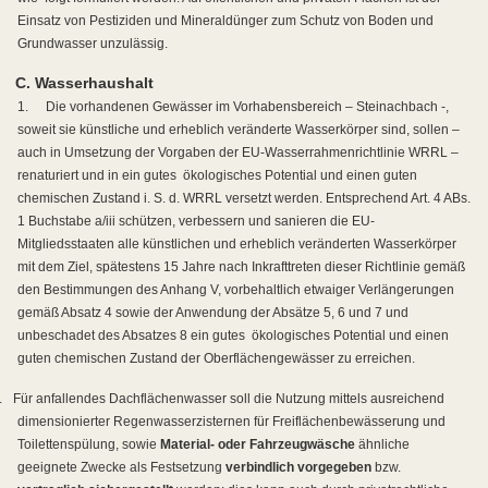
Einsatz von Pestiziden und Mineraldünger zum Schutz von Boden und
Grundwasser unzulässig.
C. Wasserhaushalt
1.
Die vorhandenen Gewässer im Vorhabensbereich – Steinachbach -,
soweit sie künstliche und erheblich veränderte Wasserkörper sind, sollen –
auch in Umsetzung der Vorgaben der EU-Wasserrahmenrichtlinie WRRL –
renaturiert und in ein gutes
ökologisches Potential und einen guten
chemischen Zustand i. S. d. WRRL versetzt werden. Entsprechend Art. 4 ABs.
1 Buchstabe a/iii schützen, verbessern und sanieren die EU-
Mitgliedsstaaten alle künstlichen und erheblich veränderten Wasserkörper
mit dem Ziel, spätestens 15 Jahre nach Inkrafttreten dieser Richtlinie gemäß
den Bestimmungen des Anhang V, vorbehaltlich etwaiger Verlängerungen
gemäß Absatz 4 sowie der Anwendung der Absätze 5, 6 und 7 und
unbeschadet des Absatzes 8 ein gutes
ökologisches Potential und einen
guten chemischen Zustand der Oberflächengewässer zu erreichen.
.
Für anfallendes Dachflächenwasser soll die Nutzung mittels ausreichend
dimensionierter Regenwasserzisternen für Freiflächenbewässerung und
Toilettenspülung, sowie
Material- oder Fahrzeugwäsche
ähnliche
geeignete Zwecke als Festsetzung
verbindlich vorgegeben
bzw.