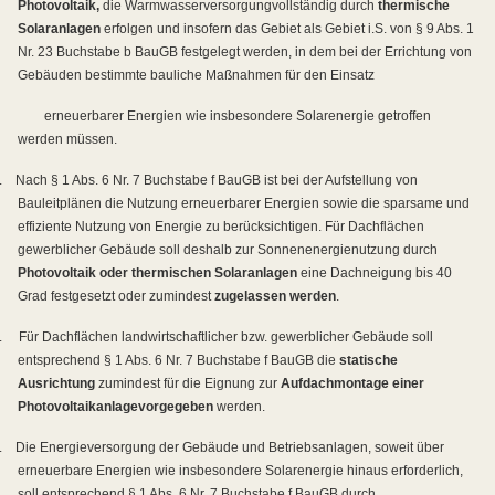
Photovoltaik,
die Warmwasserversorgung
vollständig durch
thermische
Solaranlagen
erfolgen und insofern das Gebiet als Gebiet i.S. von § 9 Abs. 1
Nr. 23 Buchstabe b BauGB festgelegt werden, in dem bei der Errichtung von
Gebäuden bestimmte bauliche Maßnahmen für den Einsatz
erneuerbarer Energien wie insbesondere Solarenergie getroffen
werden müssen.
.
Nach § 1 Abs. 6 Nr. 7 Buchstabe f BauGB ist bei der Aufstellung von
Bauleitplänen die Nutzung erneuerbarer Energien sowie die sparsame und
effiziente Nutzung von Energie zu berücksichtigen. Für Dachflächen
gewerblicher Gebäude soll deshalb zur Sonnenenergienutzung durch
Photovoltaik oder thermischen Solaranlagen
eine Dachneigung bis 40
Grad festgesetzt oder zumindest
zugelassen werden
.
.
Für Dachflächen landwirtschaftlicher bzw. gewerblicher Gebäude soll
entsprechend § 1 Abs. 6 Nr. 7 Buchstabe f BauGB die
statische
Ausrichtung
zumindest für die Eignung zur
Aufdachmontage einer
Photovoltaikanlage
vorgegeben
werden.
.
Die Energieversorgung der Gebäude und Betriebsanlagen, soweit über
erneuerbare Energien wie insbesondere Solarenergie hinaus erforderlich,
soll entsprechend § 1 Abs. 6 Nr. 7 Buchstabe f BauGB durch