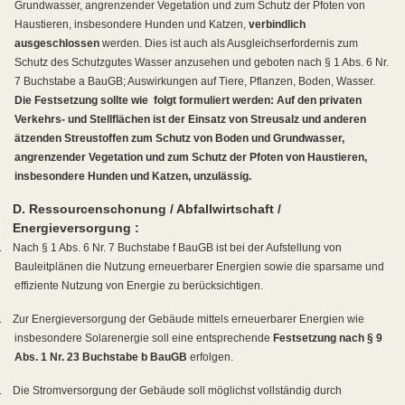
Grundwasser, angrenzender Vegetation und zum Schutz der Pfoten von
Haustieren, insbesondere Hunden und Katzen,
verbindlich
ausgeschlossen
werden. Dies ist auch als Ausgleichserfordernis zum
Schutz des Schutzgutes Wasser anzusehen und geboten nach § 1 Abs. 6 Nr.
7 Buchstabe a BauGB; Auswirkungen auf Tiere, Pflanzen, Boden, Wasser.
Die Festsetzung sollte wie
folgt formuliert werden: Auf den privaten
Verkehrs- und Stellflächen ist der Einsatz von Streusalz und anderen
ätzenden Streustoffen zum Schutz von Boden und Grundwasser,
angrenzender Vegetation und zum Schutz der Pfoten von Haustieren,
insbesondere Hunden und Katzen, unzulässig.
D. Ressourcenschonung / Abfallwirtschaft /
Energieversorgung :
.
Nach § 1 Abs. 6 Nr. 7 Buchstabe f BauGB ist bei der Aufstellung von
Bauleitplänen die Nutzung erneuerbarer Energien sowie die sparsame und
effiziente Nutzung von Energie zu berücksichtigen.
.
Zur Energieversorgung der Gebäude mittels erneuerbarer Energien wie
insbesondere Solarenergie soll eine entsprechende
Festsetzung nach § 9
Abs. 1 Nr. 23 Buchstabe b BauGB
erfolgen.
.
Die Stromversorgung der Gebäude soll möglichst vollständig durch