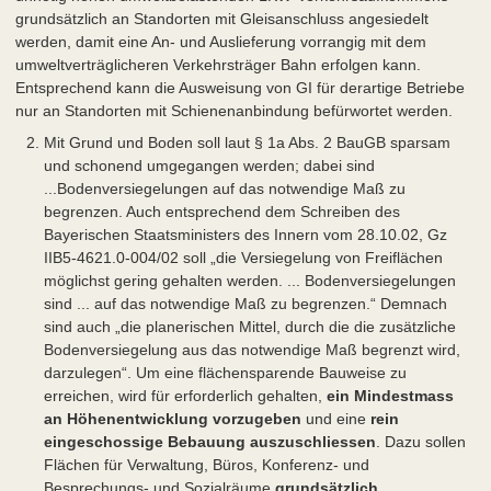
grundsätzlich an Standorten mit Gleisanschluss angesiedelt
werden, damit eine An- und Auslieferung vorrangig mit dem
umweltverträglicheren Verkehrsträger Bahn erfolgen kann.
Entsprechend kann die Ausweisung von GI für derartige Betriebe
nur an Standorten mit Schienenanbindung befürwortet werden.
Mit Grund und Boden soll laut § 1a Abs. 2 BauGB sparsam
und schonend umgegangen werden; dabei sind
...Bodenversiegelungen auf das notwendige Maß zu
begrenzen. Auch entsprechend dem Schreiben des
Bayerischen Staatsministers des Innern vom 28.10.02, Gz
IIB5-4621.0-004/02 soll „die Versiegelung von Freiflächen
möglichst gering gehalten werden. ... Bodenversiegelungen
sind ... auf das notwendige Maß zu begrenzen.“ Demnach
sind auch „die planerischen Mittel, durch die die zusätzliche
Bodenversiegelung aus das notwendige Maß begrenzt wird,
darzulegen“. Um eine flächensparende Bauweise zu
erreichen, wird für erforderlich gehalten,
ein Mindestmass
an Höhenentwicklung vorzugeben
und eine
rein
eingeschossige Bebauung auszuschliessen
. Dazu sollen
Flächen für Verwaltung, Büros, Konferenz- und
Besprechungs- und Sozialräume
grundsätzlich