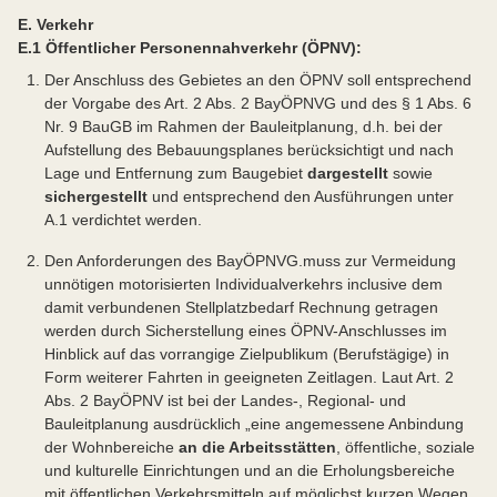
E. Verkehr
E.1 Öffentlicher Personennahverkehr (ÖPNV):
Der Anschluss des Gebietes an den ÖPNV soll entsprechend
der Vorgabe des Art. 2 Abs. 2 BayÖPNVG und des § 1 Abs. 6
Nr. 9 BauGB im Rahmen der Bauleitplanung, d.h. bei der
Aufstellung des Bebauungsplanes berücksichtigt und nach
Lage und Entfernung zum Baugebiet
dargestellt
sowie
sichergestellt
und entsprechend den Ausführungen unter
A.1 verdichtet werden.
Den Anforderungen des BayÖPNVG.muss zur Vermeidung
unnötigen motorisierten Individualverkehrs inclusive dem
damit verbundenen Stellplatzbedarf Rechnung getragen
werden durch Sicherstellung eines ÖPNV-Anschlusses im
Hinblick auf das vorrangige Zielpublikum (Berufstägige) in
Form weiterer Fahrten in geeigneten Zeitlagen. Laut Art. 2
Abs. 2 BayÖPNV ist bei der Landes-, Regional- und
Bauleitplanung ausdrücklich „eine angemessene Anbindung
der Wohnbereiche
an die Arbeitsstätten
, öffentliche, soziale
und kulturelle Einrichtungen und an die Erholungsbereiche
mit öffentlichen Verkehrsmitteln auf möglichst kurzen Wegen