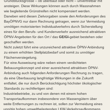
Grundstücksgrösse – ob überbaut oder nicht – unvertretbar mit
ansteigen. Diese Wirkungen können auch durch Massnahmen
wie begleitende Grünstreifen nicht kompensiert werden.
Daneben wird diesen Zielvorgaben sowie den Anforderungen des
BayÖPNVG nur dann Rechnung getragen, wenn zur Vermeidung
unnötigen motorisierten Individualverkehrs durch Sicherstellung
eines für den Berufs- und Kundenverkehr ausreichend attraktiven
ÖPNV-Angeboten für den Ort / das
GE/GI-
gebiet bestehen oder
geschaffen werden.
Nicht zuletzt führt eine unzureichend attraktive ÖPNV-Anbindung
zu einem erhöhten Stellplatzbedarf und somit zu unnötiger
Flächenversiegelung.
Für eine Ausweisung wäre neben einem verdichteten
Bebauungskonzept und einer ausreichend attraktiven ÖPNV-
Anbindung auch folgenden Anforderungen Rechnung zu tragen,
da eine Überbauung langfristige Wirkungen in die Zukunft
entfaltet, die nur durch Berücksichtigung höchster ökologischer
Standards zu rechtfertigen sind:
Industriebetriebe, zu und von denen mit einem hohen
Transportaufkommen insbesondere von Massengütern über
weite Entfernungen zu rechnen ist, sollen zur Vermeidung eines
unnötig hohen umweltbelastenden LKW-Verkehrsaufkommens