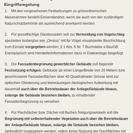
Eingriffsregelung
1.
Mit den vorgesehenen Festsetzungen zu grünordnerischen
Massnahmen besteht Einverständnis; wenn sie auch von der zuständigen
Naturschutzbehörde als ausreichend anerkannt werden.
2.
Für grossflächige Glasfassaden soll zur
Vermeidung von Vogelschlag
spezielles Isolierglas wie „Ornilux“ mit für Vögel visualisierter Beschichtung
zum Einsatz
vorgegeben
werden; § 1 Abs. 6 Nr. 7 Buchstabe a BauGB.
Exemplarisch sind Herstellerinformationen dazu in Dateianlage beigefügt.
3.
Die
Fassadenbegrünung gewerblicher Gebäude
soll folgende
Festsetzung erfolgen:
Gebäude ab einer Länge/Breite von 20 Metern bzw.
geschlossene Fassadenflächen über 40 Quadratmeter Grösse sind zur
optischen Gliederung und kleinräumigen ökologischen Aufwertung mit
dauerhaft
auch über die Betriebsdauer der Anlage/Gebäude hinaus,
solange die Gebäude bestehen bleiben,
zu erhaltender
Fassadenbegrünung zu versehen.
4.
Für Flachdächer bzw. Dächer mit flachen Neigungswinkeln soll die
Begrünung mit selbsterhaltender Vegetation auch über die Betriebsdauer
der Anlage/Gebäude hinaus, solange die Gebäude bestehen bleiben,
verbindlich vorgegeben werden, sofern keine Nutzung der Dachflächen mit