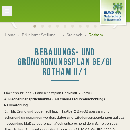
Home
›
BN nimmt Stellung ...
›
Steinach
›
Rotham
BEBAUUNGS- UND
GRÜNORDNUNGSPLAN GE/GI
ROTHAM II/1
Flächennutzungs- / Landschaftsplan Deckblatt
26 bzw. 3
A. Flächeninanspruchnahme /
Flächenressourcenschonung /
Raumordnung
1.
Mit Grund und Boden soll laut § 1a Abs. 2 BauGB sparsam und
schonend umgegangen werden; dabei sind ...Bodenversiegelungen auf das
notwendige Maß zu begrenzen. Auch entsprechend dem Schreiben des
Bayerischen Staatsministers des Innern vom 28.10.02, Gz IIB5-4621.0-