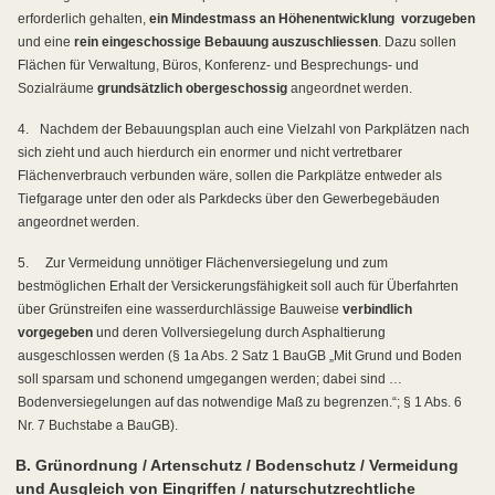
erforderlich gehalten,
ein Mindestmass an Höhenentwicklung
vorzugeben
und eine
rein eingeschossige Bebauung auszuschliessen
. Dazu sollen
Flächen für Verwaltung, Büros, Konferenz- und Besprechungs- und
Sozialräume
grundsätzlich obergeschossig
angeordnet werden.
4.
Nachdem der Bebauungsplan auch eine Vielzahl von Parkplätzen nach
sich zieht und auch hierdurch ein enormer und nicht vertretbarer
Flächenverbrauch verbunden wäre, sollen die Parkplätze entweder als
Tiefgarage unter den oder als Parkdecks über den Gewerbegebäuden
angeordnet werden.
5.
Zur Vermeidung unnötiger Flächenversiegelung und zum
bestmöglichen Erhalt der Versickerungsfähigkeit soll auch für Überfahrten
über Grünstreifen eine wasserdurchlässige Bauweise
verbindlich
vorgegeben
und deren Vollversiegelung durch Asphaltierung
ausgeschlossen werden (§ 1a Abs. 2 Satz 1 BauGB „Mit Grund und Boden
soll sparsam und schonend umgegangen werden; dabei sind …
Bodenversiegelungen auf das notwendige Maß zu begrenzen.“; § 1 Abs. 6
Nr. 7 Buchstabe a BauGB).
B. Grünordnung / Artenschutz / Bodenschutz / Vermeidung
und Ausgleich von Eingriffen / naturschutzrechtliche