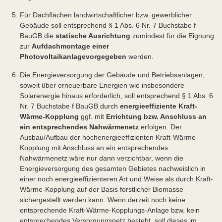
Für Dachflächen landwirtschaftlicher bzw. gewerblicher
Gebäude soll entsprechend § 1 Abs. 6 Nr. 7 Buchstabe f
BauGB die
statische Ausrichtung
zumindest für die Eignung
zur
Aufdachmontage einer
Photovoltaikanlage
vorgegeben
werden.
Die Energieversorgung der Gebäude und Betriebsanlagen,
soweit über erneuerbare Energien wie insbesondere
Solarenergie hinaus erforderlich, soll entsprechend § 1 Abs. 6
Nr. 7 Buchstabe f BauGB durch
energieeffiziente Kraft-
Wärme-Kopplung
ggf. mit
Errichtung bzw. Anschluss an
ein entsprechendes Nahwärmenetz
erfolgen. Der
Ausbau/Aufbau der hochenergieeffizienten Kraft-Wärme-
Kopplung mit Anschluss an ein entsprechendes
Nahwärmenetz wäre nur dann verzichtbar, wenn die
Energieversorgung des gesamten Gebietes nachweislich in
einer noch energieeffizienteren Art und Weise als durch Kraft-
Wärme-Kopplung auf der Basis forstlicher Biomasse
sichergestellt werden kann. Wenn derzeit noch keine
entsprechende Kraft-Wärme-Kopplungs-Anlage bzw. kein
entsprechendes Versorgungsnetz besteht, soll dieses im