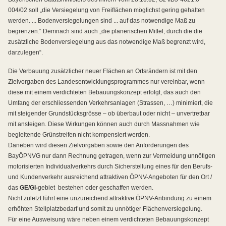
004/02 soll „die Versiegelung von Freiflächen möglichst gering gehalten
werden. ... Bodenversiegelungen sind ... auf das notwendige Maß zu
begrenzen.“ Demnach sind auch „die planerischen Mittel, durch die die
zusätzliche Bodenversiegelung aus das notwendige Maß begrenzt wird,
darzulegen“.
Die Verbauung zusätzlicher neuer Flächen an Ortsrändern ist mit den
Zielvorgaben des Landesentwicklungsprogrammes nur vereinbar, wenn
diese mit einem verdichteten Bebauungskonzept erfolgt, das auch den
Umfang der erschliessenden Verkehrsanlagen (Strassen, …) minimiert, die
mit steigender Grundstücksgrösse – ob überbaut oder nicht – unvertretbar
mit ansteigen. Diese Wirkungen können auch durch Massnahmen wie
begleitende Grünstreifen nicht kompensiert werden.
Daneben wird diesen Zielvorgaben sowie den Anforderungen des
BayÖPNVG nur dann Rechnung getragen, wenn zur Vermeidung unnötigen
motorisierten Individualverkehrs durch Sicherstellung eines für den Berufs-
und Kundenverkehr ausreichend attraktiven ÖPNV-Angeboten für den Ort /
das
GE/GI-
gebiet
bestehen oder geschaffen werden.
Nicht zuletzt führt eine unzureichend attraktive ÖPNV-Anbindung zu einem
erhöhten Stellplatzbedarf und somit zu unnötiger Flächenversiegelung.
Für eine Ausweisung wäre neben einem verdichteten Bebauungskonzept