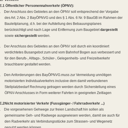
E.1 Öffentlicher Personennahverkehr (ÖPNV):
.
Der Anschluss des Gebietes an den ÖPNV soll entsprechend der Vorgabe
des Art. 2 Abs. 2 BayÖPNVG und des § 1 Abs. 6 Nr. 9 BauGB im Rahmen der
Bauleitplanung, d.h. bei der Aufstellung des Bebauungsplanes
berücksichtigt und nach Lage und Entfernung zum Baugebiet
dargestellt
sowie
sichergestellt
werden.
.
Der Anschluss des Gebietes an den ÖPNV soll durch ein koordiniert
verdichtetes Busangebot zum und vom Bahnhof Bogen aus verbessert und
für den Berufs-, Alltags-, Schüler-, Gelegenheits- und Freizeitverkehr
brauchbarer gestaltet werden.
.
Den Anforderungen des BayÖPNVG.muss zur Vermeidung unnötigen
motorisierten Individualverkehrs inclusive dem damit verbundenen
Stellplatzbedarf Rechnung getragen werden durch Sicherstellung eines
ÖPNV-Anschlusses in Form weiterer Fahrten in geeigneten Zeitlagen
E.2
Nicht motorisierter Verkehr (Fussgänger- / Fahrradverkehr ...)
.
Die vorgesehenen Gehwege zur freien Landschaft hin sollen als
gemeinsame Geh- und Radwege ausgewiesen werden, damit sie auch für
den Radverkehr als Verbindungsstücke zum Strassen- und Wegenetz
genutzt werden können.