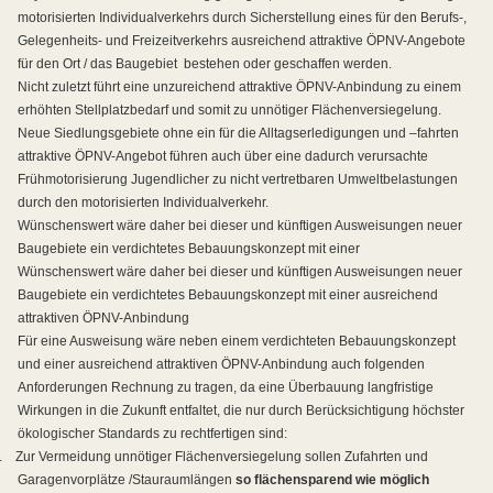
motorisierten Individualverkehrs durch Sicherstellung eines für den Berufs-,
Gelegenheits- und Freizeitverkehrs ausreichend attraktive ÖPNV-Angebote
für den Ort / das Baugebiet
bestehen oder geschaffen werden.
Nicht zuletzt führt eine unzureichend attraktive ÖPNV-Anbindung zu einem
erhöhten Stellplatzbedarf und somit zu unnötiger Flächenversiegelung.
Neue Siedlungsgebiete ohne ein für die Alltagserledigungen und –fahrten
attraktive ÖPNV-Angebot führen auch über eine dadurch verursachte
Frühmotorisierung Jugendlicher zu nicht vertretbaren Umweltbelastungen
durch den motorisierten Individualverkehr.
Wünschenswert wäre daher bei dieser und künftigen Ausweisungen neuer
Baugebiete ein verdichtetes Bebauungskonzept mit einer
Wünschenswert wäre daher bei dieser und künftigen Ausweisungen neuer
Baugebiete ein verdichtetes Bebauungskonzept mit einer ausreichend
attraktiven ÖPNV-Anbindung
Für eine Ausweisung wäre neben einem verdichteten Bebauungskonzept
und einer ausreichend attraktiven ÖPNV-Anbindung auch folgenden
Anforderungen Rechnung zu tragen, da eine Überbauung langfristige
Wirkungen in die Zukunft entfaltet, die nur durch Berücksichtigung höchster
ökologischer Standards zu rechtfertigen sind:
.
Zur Vermeidung unnötiger Flächenversiegelung sollen Zufahrten und
Garagenvorplätze /Stauraumlängen
so flächensparend wie möglich