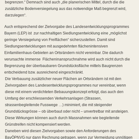
begrenzen.“ Demnach sind auch „die planerischen Mittel, durch die die
zusätzliche Bodenversiegelung aus das notwendige Maß begrenzt wird,
darzulegen“.
Auch entsprechend der Zielvorgabe des Landesentwicklungsprogrammes
Bayern (LEP) ist
zur nachhaltigen Siedlungsentwicklung eine „möglichst
geringe Versiegelung von Freiflächen“ sicherzustellen. Damit sind
Siedlungsentwicklungen mit ausgedehnten flächenintensiven
Einfamilienhaus-Gebieten an Ortsrändern nicht vereinbar. Die dadurch
verursachte immense
Flächeninanspruchnahme wird auch nicht durch die
Begrenzung der überbaubaren Grundstücksfläche mittels Baugrenzen
entscheidend bzw. ausreichend eingeschränkt.
Die Verbauung zusätzlicher neuer Flächen an Ortsrändern ist mit den
Zielvorgaben des Landesentwicklungsprogrammes nur vereinbar, wenn
diese mit einem verdichteten Bebauungskonzept erfolgt, das auch den
Umfang der erschliessenden Verkehrsanlagen (Strassen,
strassenbegleitende Fusswege …) minimiert, die mit steigender
Grundstücksgrösse – ob überbaut oder nicht – unvertretbar mit ansteigen.
Diese Wirkungen können auch durch Massnahmen wie begleitende
Grünstreifen nicht kompensiert werden.
Daneben wird diesen Zielvorgaben sowie den Anforderungen des
BayÖPNVG nur dann Rechnung getragen, wenn zur Vermeidung unnötigen