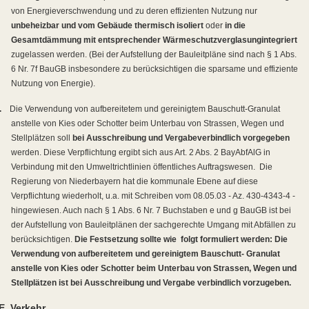
von Energieverschwendung und zu deren effizienten Nutzung nur
unbeheizbar und vom Gebäude thermisch isoliert
oder
in die
Gesamtdämmung mit entsprechender Wärmeschutzverglasung
integriert
zugelassen werden. (Bei der Aufstellung der Bauleitpläne sind nach § 1 Abs.
6 Nr. 7f BauGB insbesondere zu berücksichtigen die sparsame und effiziente
Nutzung von Energie).
.
Die Verwendung von aufbereitetem und gereinigtem Bauschutt-Granulat
anstelle von Kies oder Schotter beim Unterbau von Strassen, Wegen und
Stellplätzen soll
bei Ausschreibung und Vergabe
verbindlich vorgegeben
werden. Diese Verpflichtung ergibt sich aus Art. 2 Abs. 2 BayAbfAlG in
Verbindung mit den Umweltrichtlinien öffentliches Auftragswesen.
Die
Regierung von Niederbayern hat die kommunale Ebene auf diese
Verpflichtung wiederholt, u.a. mit Schreiben vom 08.05.03 - Az. 430-4343-4 -
hingewiesen. Auch nach § 1 Abs. 6 Nr. 7 Buchstaben e und g BauGB ist bei
der Aufstellung von Bauleitplänen der sachgerechte Umgang mit Abfällen zu
berücksichtigen.
Die Festsetzung sollte wie
folgt formuliert werden: Die
Verwendung von aufbereitetem und gereinigtem Bauschutt- Granulat
anstelle von Kies oder Schotter beim Unterbau von Strassen, Wegen und
Stellplätzen ist bei Ausschreibung und Vergabe verbindlich vorzugeben.
E. Verkehr