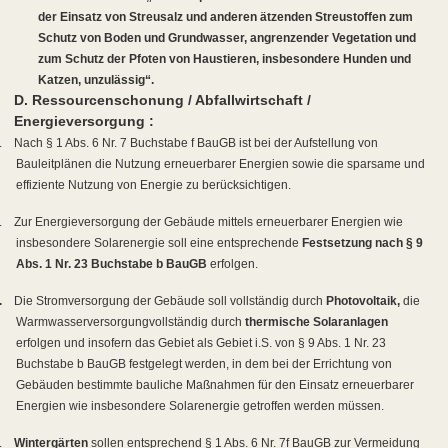
der Einsatz von Streusalz und anderen ätzenden Streustoffen zum
Schutz von Boden und Grundwasser, angrenzender Vegetation und
zum Schutz der Pfoten von Haustieren, insbesondere Hunden und
Katzen, unzulässig“.
D. Ressourcenschonung / Abfallwirtschaft /
Energieversorgung :
.
Nach § 1 Abs. 6 Nr. 7 Buchstabe f BauGB ist bei der Aufstellung von
Bauleitplänen die Nutzung erneuerbarer Energien sowie die sparsame und
effiziente Nutzung von Energie zu berücksichtigen.
.
Zur Energieversorgung der Gebäude mittels erneuerbarer Energien wie
insbesondere Solarenergie soll eine entsprechende
Festsetzung nach § 9
Abs. 1 Nr. 23 Buchstabe b BauGB
erfolgen.
.
Die Stromversorgung der Gebäude soll vollständig durch
Photovoltaik,
die
Warmwasserversorgung
vollständig durch
thermische Solaranlagen
erfolgen und insofern das Gebiet als Gebiet i.S. von § 9 Abs. 1 Nr. 23
Buchstabe b BauGB festgelegt werden, in dem bei der Errichtung von
Gebäuden bestimmte bauliche Maßnahmen für den Einsatz erneuerbarer
Energien wie insbesondere Solarenergie getroffen werden müssen.
.
Wintergärten
sollen entsprechend § 1 Abs. 6 Nr. 7f BauGB zur Vermeidung