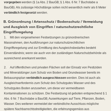
vorgegeben
werden (§ 1a Abs. 2 BauGB; § 1 Abs. 6 Nr. 7 Buchstabe a
BauGB). Als zulässige Höchstlänge sollen nicht wesentlich mehr als 6 Meter
verbindlich festgesetzt
werden.
B. Grünordnung / Artenschutz / Bodenschutz / Vermeidung
und Ausgleich von Eingriffen / naturschutzrechtliche
Eingriffsregelung
1.
Mit den vorgesehenen Festsetzungen zu grünordnerischen
Massnahmen, den Ausführungen zur naturschutzrechtlichen
Eingriffsregelung und zur Ermittlung des Ausgleichsbedarfes besteht
Einverständnis; wenn sie auch von der zuständigen Naturschutzbehörde als
ausreichend anerkannt werden.
2.
Auf öffentlichen und privaten Flächen soll der Einsatz von Pestiziden
und Mineraldünger zum Schutz von Boden und Grundwasser bereits im
Bebauungsplan
verbindlich ausgeschlossen
werden. Dies ist auch als
Ausgleichserfordernis zum Schutz des Schutzgutes Wasser und des
Schutzgutes Boden anzusehen, um diese vor vermeidbaren
Kontaminationen zu schützen. Die Festsetzung ist geboten entsprechend § 1
Abs. 6 Nr. 7 Buchstabe a BauGB; Auswirkungen auf Tiere, Pflanzen, Boden,
Wasser. Des weiteren vermeidet der verbindliche Ausschluss mögliche
spätere Nachbarrechtsstreitigkeiten, die erfahrungsgemäss aus