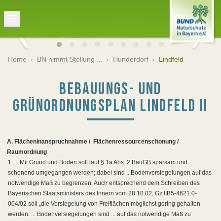
Home
›
BN nimmt Stellung ...
›
Hunderdorf
›
Lindfeld
BEBAUUNGS- UND
GRÜNORDNUNGSPLAN LINDFELD II
A. Flächeninanspruchnahme /
Flächenressourcenschonung /
Raumordnung
1.
Mit Grund und Boden soll laut § 1a Abs. 2 BauGB sparsam und
schonend umgegangen werden; dabei sind ...Bodenversiegelungen auf das
notwendige Maß zu begrenzen. Auch entsprechend dem Schreiben des
Bayerischen Staatsministers des Innern vom 28.10.02, Gz IIB5-4621.0-
004/02 soll „die Versiegelung von Freiflächen möglichst gering gehalten
werden. ... Bodenversiegelungen sind ... auf das notwendige Maß zu