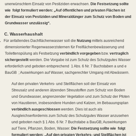
unerwünschtem Einsatz von Pestiziden erwachsen.
Die Festsetzung sollte
wie
folgt formuliert werden: „Auf öffentlichen und privaten Flächen ist
der Einsatz von Pestiziden und Mineraldünger zum Schutz von Boden und
Grundwasser unzulässig“.
C. Wasserhaushalt
.
Für anfallendes Dachflächenwasser soll die
Nutzung
mittels ausreichend
dimensionierter Regenwasserzisternen für Freiflächenbewässerung und
Toilettenspülung als Festsetzung
verbindlich vorgegeben
bzw.
vertraglich
sichergestellt
werden. Die Vorgabe ist zum Schutz des Schutzgutes Wasser
erforderlich und geboten entsprechend
1 Abs. 6 Nr. 7 Buchstaben a und e
BauGB
; Auswirkungen auf Wasser, sachgerechter Umgang mit Abwässern.
Auf den privaten Verkehrs- und Stellflächen soll der Einsatz von
Streusalz und anderen ätzenden Streustoffen zum Schutz von Boden
und Grundwasser, angrenzender Vegetation und zum Schutz der Pfoten
von Haustieren, insbesondere Hunden und Katzen, im Bebauungsplan
verbindlich ausgeschlossen
werden. Dies ist auch als
Ausgleichserfordernis zum Schutz des Schutzgutes Wasser anzusehen
und geboten nach § 1 Abs. 6 Nr. 7 Buchstabe a BauGB; Auswirkungen
auf Tiere, Pflanzen, Boden, Wasser.
Die Festsetzung sollte wie
folgt
formuliert werden: „Auf den privaten Verkehrs- und Stellflächen ist