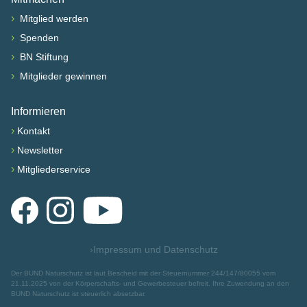
›
Mitglied werden
›
Spenden
›
BN Stiftung
›
Mitglieder gewinnen
Informieren
›
Kontakt
›
Newsletter
›
Mitgliederservice
Facebook
Instagram
YouTube
›
Impressum und Datenschutz
Der BUND Naturschutz ist laut Bescheid mit der Steuernummer 244/147/80055 vom
21.11.2025 von der Körperschafts- und Gewerbesteuer befreit. Ihre Zuwendung an den
BUND Naturschutz ist steuerlich absetzbar.