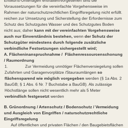
Entwurfs-Unterlagen enthalten/vorgesehen sind die
Voraussetzungen für die vereinfachte Vorgehensweise im
Rahmen der naturschutzrechtlichen Eingriffsregelung nicht erfüllt.
reichen zur Umsetzung und Sicherstellung der Erfordernisse zum
Schutz des Schutzgutes Wasser und des Schutzgutes Boden
nicht aus; daher
kann mit der vereinfachten Vorgehensweise
auch nur Einverständnis bestehen,
wenn
der Schutz der
Schutzgüter mindestens durch folgende zusätzliche
verbindliche Festsetzungen sichergestellt wird;
A. Flächeninanspruchnahme / Flächenressourcenschonung
/ Raumordnung
1. Zur Vermeidung unnötiger Flächenversiegelung sollen
Zufahrten und Garagenvorplätze /Stauraumlängen
so
flächensparend wie möglich vorgegeben
werden (§ 1a Abs. 2
BauGB; § 1 Abs. 6 Nr. 7 Buchstabe a BauGB). Als zulässige
Höchstlänge sollen nicht wesentlich mehr als 5 Meter
verbindlich festgesetzt
werden
B. Grünordnung / Artenschutz / Bodenschutz / Vermeidung
und Ausgleich von Eingriffen / naturschutzrechtliche
Eingriffsregelung
Auf öffentlichen und privaten Flächen / den Baugebietsflächen