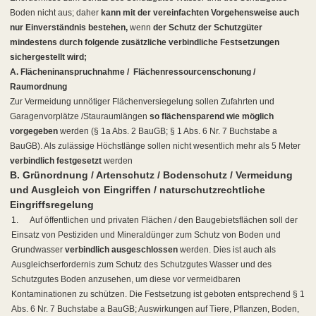
Boden nicht aus; daher
kann mit der vereinfachten Vorgehensweise auch
nur Einverständnis bestehen,
wenn
der Schutz der Schutzgüter
mindestens durch folgende zusätzliche verbindliche Festsetzungen
sichergestellt wird;
A. Flächeninanspruchnahme /
Flächenressourcenschonung /
Raumordnung
Zur Vermeidung unnötiger Flächenversiegelung sollen Zufahrten und
Garagenvorplätze /Stauraumlängen
so flächensparend wie möglich
vorgegeben
werden (§ 1a Abs. 2 BauGB; § 1 Abs. 6 Nr. 7 Buchstabe a
BauGB). Als zulässige Höchstlänge sollen nicht wesentlich mehr als 5 Meter
verbindlich festgesetzt
werden
B. Grünordnung / Artenschutz / Bodenschutz / Vermeidung
und Ausgleich von Eingriffen / naturschutzrechtliche
Eingriffsregelung
1.
Auf öffentlichen und privaten Flächen / den Baugebietsflächen soll der
Einsatz von Pestiziden und Mineraldünger zum Schutz von Boden und
Grundwasser
verbindlich ausgeschlossen
werden. Dies ist auch als
Ausgleichserfordernis zum Schutz des Schutzgutes Wasser und des
Schutzgutes Boden anzusehen, um diese vor vermeidbaren
Kontaminationen zu schützen. Die Festsetzung ist geboten entsprechend § 1
Abs. 6 Nr. 7 Buchstabe a BauGB; Auswirkungen auf Tiere, Pflanzen, Boden,