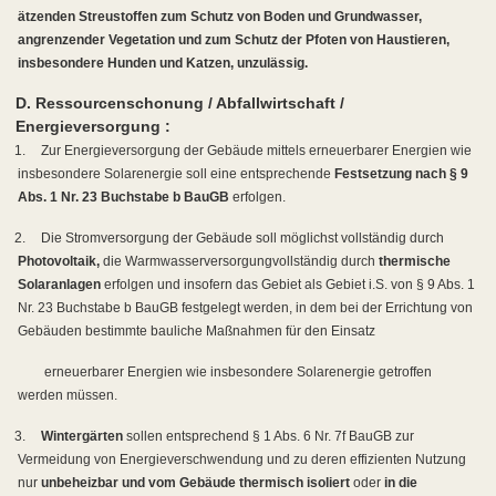
ätzenden Streustoffen zum Schutz von Boden und Grundwasser,
angrenzender Vegetation und zum Schutz der Pfoten von Haustieren,
insbesondere Hunden und Katzen, unzulässig.
D. Ressourcenschonung / Abfallwirtschaft /
Energieversorgung :
1.
Zur Energieversorgung der Gebäude mittels erneuerbarer Energien wie
insbesondere Solarenergie soll eine entsprechende
Festsetzung nach § 9
Abs. 1 Nr. 23 Buchstabe b BauGB
erfolgen.
2.
Die Stromversorgung der Gebäude soll möglichst vollständig durch
Photovoltaik,
die Warmwasserversorgung
vollständig durch
thermische
Solaranlagen
erfolgen und insofern das Gebiet als Gebiet i.S. von § 9 Abs. 1
Nr. 23 Buchstabe b BauGB festgelegt werden, in dem bei der Errichtung von
Gebäuden bestimmte bauliche Maßnahmen für den Einsatz
erneuerbarer Energien wie insbesondere Solarenergie getroffen
werden müssen.
3.
Wintergärten
sollen entsprechend § 1 Abs. 6 Nr. 7f BauGB zur
Vermeidung von Energieverschwendung und zu deren effizienten Nutzung
nur
unbeheizbar und vom Gebäude thermisch isoliert
oder
in die