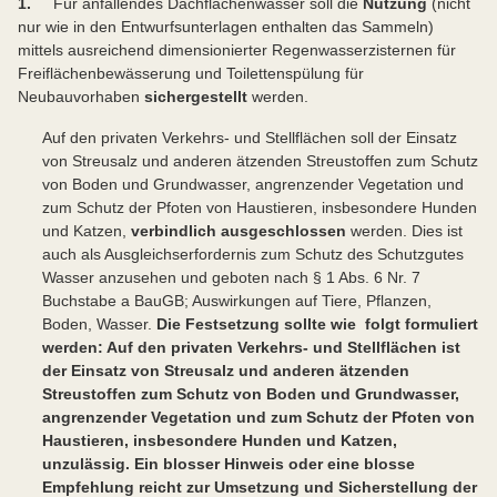
1.
Für anfallendes Dachflächenwasser soll die
Nutzung
(nicht
nur wie in den Entwurfsunterlagen enthalten das Sammeln)
mittels ausreichend dimensionierter Regenwasserzisternen für
Freiflächenbewässerung und Toilettenspülung für
Neubauvorhaben
sichergestellt
werden.
Auf den privaten Verkehrs- und Stellflächen soll der Einsatz
von Streusalz und anderen ätzenden Streustoffen zum Schutz
von Boden und Grundwasser, angrenzender Vegetation und
zum Schutz der Pfoten von Haustieren, insbesondere Hunden
und Katzen,
verbindlich ausgeschlossen
werden. Dies ist
auch als Ausgleichserfordernis zum Schutz des Schutzgutes
Wasser anzusehen und geboten nach § 1 Abs. 6 Nr. 7
Buchstabe a BauGB; Auswirkungen auf Tiere, Pflanzen,
Boden, Wasser.
Die Festsetzung sollte wie folgt formuliert
werden: Auf den privaten Verkehrs- und Stellflächen ist
der Einsatz von Streusalz und anderen ätzenden
Streustoffen zum Schutz von Boden und Grundwasser,
angrenzender Vegetation und zum Schutz der Pfoten von
Haustieren, insbesondere Hunden und Katzen,
unzulässig. Ein
blosser Hinweis oder eine blosse
Empfehlung reicht zur Umsetzung und Sicherstellung der