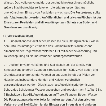
Wasser. Des weiteren vermeidet der verbindliche Ausschluss mögliche
spätere Nachbarrechtsstreitigkeiten, die erfahrungsgemäss aus
unerwünschtem Einsatz von Pestiziden erwachsen.
Die Festsetzung sollte
wie
folgt formuliert werden: Auf öffentlichen und privaten Flächen ist der
Einsatz von Pestiziden und Mineraldünger zum Schutz von Boden und
Grundwasser unzulässig.
C. Wasserhaushalt
1.
Für anfallendes Dachflächenwasser soll die
Nutzung
(nicht nur wie in
den Entwurfsunterlagen enthalten das Sammeln) mittels ausreichend
dimensionierter Regenwasserzisternen für Freiflächenbewässerung und
Toilettenspülung für Neubauvorhaben
sichergestellt
werden.
2.
Auf den privaten Verkehrs- und Stellflächen soll der Einsatz von
Streusalz und anderen ätzenden Streustoffen zum Schutz von Boden und
Grundwasser, angrenzender Vegetation und zum Schutz der Pfoten von
Haustieren, insbesondere Hunden und Katzen,
verbindlich
ausgeschlossen
werden. Dies ist auch als Ausgleichserfordernis zum
Schutz des Schutzgutes Wasser anzusehen und geboten nach § 1 Abs. 6 Nr.
7 Buchstabe a BauGB; Auswirkungen auf Tiere, Pflanzen, Boden, Wasser.
Die Festsetzung sollte wie
folgt formuliert werden: Auf den privaten
Verkehrs- und Stellflächen ist der Einsatz von Streusalz und anderen