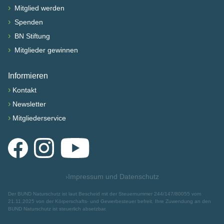
›
Mitglied werden
›
Spenden
›
BN Stiftung
›
Mitglieder gewinnen
Informieren
›
Kontakt
›
Newsletter
›
Mitgliederservice
Facebook
Instagram
YouTube
›
Impressum und Datenschutz
Der BUND Naturschutz ist laut Bescheid mit der Steuernummer 244/147/80055 vom
21.11.2025 von der Körperschafts- und Gewerbesteuer befreit. Ihre Zuwendung an den
BUND Naturschutz ist steuerlich absetzbar.