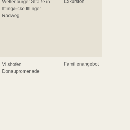
Exkursion
Weltenburger Straße in
Ittling/Ecke Ittlinger
Radweg
Familienangebot
Vilshofen
Donaupromenade