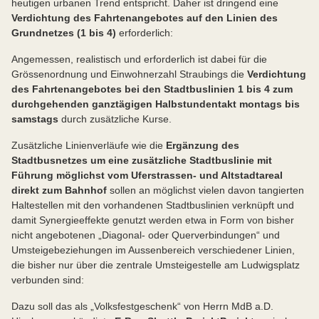
heutigen urbanen Trend entspricht. Daher ist dringend eine
Verdichtung des Fahrtenangebotes auf den Linien des
Grundnetzes (1 bis 4)
erforderlich:
Angemessen, realistisch und erforderlich ist dabei für die
Grössenordnung und Einwohnerzahl Straubings die
Verdichtung
des Fahrtenangebotes bei den Stadtbuslinien 1 bis 4 zum
durchgehenden ganztägigen Halbstundentakt montags bis
samstags
durch zusätzliche Kurse.
Zusätzliche Linienverläufe wie die
Ergänzung des
Stadtbusnetzes um eine zusätzliche Stadtbuslinie mit
Führung möglichst vom Uferstrassen- und Altstadtareal
direkt zum Bahnhof
sollen an möglichst vielen davon tangierten
Haltestellen mit den vorhandenen Stadtbuslinien verknüpft und
damit Synergieeffekte genutzt werden etwa in Form von bisher
nicht angebotenen „Diagonal- oder Querverbindungen“ und
Umsteigebeziehungen im Aussenbereich verschiedener Linien,
die bisher nur über die zentrale Umsteigestelle am Ludwigsplatz
verbunden sind:
Dazu soll das als „Volksfestgeschenk“ von Herrn MdB a.D.