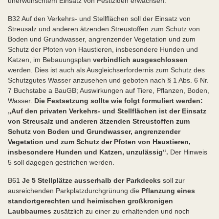
unerwünschtem Einsatz von Pestiziden erwachsen.
B32 Auf den Verkehrs- und Stellflächen soll der Einsatz von
Streusalz und anderen ätzenden Streustoffen zum Schutz von
Boden und Grundwasser, angrenzender Vegetation und zum
Schutz der Pfoten von Haustieren, insbesondere Hunden und
Katzen, im Bebauungsplan
verbindlich ausgeschlossen
werden. Dies ist auch als Ausgleichserfordernis zum Schutz des
Schutzgutes Wasser anzusehen und geboten nach § 1 Abs. 6 Nr.
7 Buchstabe a BauGB; Auswirkungen auf Tiere, Pflanzen, Boden,
Wasser.
Die Festsetzung sollte wie folgt formuliert werden:
„Auf den privaten Verkehrs- und Stellflächen ist der Einsatz
von Streusalz und anderen ätzenden Streustoffen zum
Schutz von Boden und Grundwasser, angrenzender
Vegetation und zum Schutz der Pfoten von Haustieren,
insbesondere Hunden und Katzen, unzulässig“.
Der Hinweis
5 soll dagegen gestrichen werden.
B61
Je 5 Stellplätze ausserhalb der Parkdecks
soll zur
ausreichenden Parkplatzdurchgrünung die
Pflanzung eines
standortgerechten und heimischen großkronigen
Laubbaumes
zusätzlich zu einer zu erhaltenden und noch