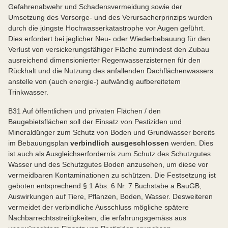
Gefahrenabwehr und Schadensvermeidung sowie der
Umsetzung des Vorsorge- und des Verursacherprinzips wurden
durch die jüngste Hochwasserkatastrophe vor Augen geführt.
Dies erfordert bei jeglicher Neu- oder Wiederbebauung für den
Verlust von versickerungsfähiger Fläche zumindest den Zubau
ausreichend dimensionierter Regenwasserzisternen für den
Rückhalt und die Nutzung des anfallenden Dachflächenwassers
anstelle von (auch energie-) aufwändig aufbereitetem
Trinkwasser.
B31 Auf öffentlichen und privaten Flächen / den
Baugebietsflächen soll der Einsatz von Pestiziden und
Mineraldünger zum Schutz von Boden und Grundwasser bereits
im Bebauungsplan
verbindlich ausgeschlossen
werden. Dies
ist auch als Ausgleichserfordernis zum Schutz des Schutzgutes
Wasser und des Schutzgutes Boden anzusehen, um diese vor
vermeidbaren Kontaminationen zu schützen. Die Festsetzung ist
geboten entsprechend § 1 Abs. 6 Nr. 7 Buchstabe a BauGB;
Auswirkungen auf Tiere, Pflanzen, Boden, Wasser. Desweiteren
vermeidet der verbindliche Ausschluss mögliche spätere
Nachbarrechtsstreitigkeiten, die erfahrungsgemäss aus