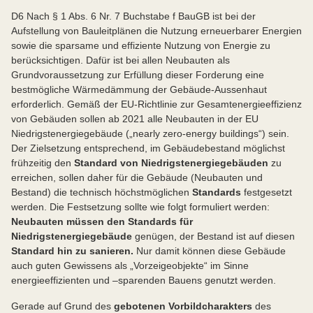
D6 Nach § 1 Abs. 6 Nr. 7 Buchstabe f BauGB ist bei der
Aufstellung von Bauleitplänen die Nutzung erneuerbarer Energien
sowie die sparsame und effiziente Nutzung von Energie zu
berücksichtigen. Dafür ist bei allen Neubauten als
Grundvoraussetzung zur Erfüllung dieser Forderung eine
bestmögliche Wärmedämmung der Gebäude-Aussenhaut
erforderlich. Gemäß der EU-Richtlinie zur Gesamtenergieeffizienz
von Gebäuden sollen ab 2021 alle Neubauten in der EU
Niedrigstenergiegebäude („nearly zero-energy buildings“) sein.
Der Zielsetzung entsprechend, im Gebäudebestand möglichst
frühzeitig den
Standard von Niedrigstenergiegebäuden
zu
erreichen, sollen daher für die Gebäude (Neubauten und
Bestand) die technisch höchstmöglichen
Standards
festgesetzt
werden. Die Festsetzung sollte wie folgt formuliert werden:
Neubauten
müssen
den Standards für
Niedrigstenergiegebäude
genügen, der Bestand ist auf diesen
Standard hin zu sanieren.
Nur damit können diese Gebäude
auch guten Gewissens als „Vorzeigeobjekte“ im Sinne
energieeffizienten und –sparenden Bauens genutzt werden.
Gerade auf Grund des
gebotenen Vorbildcharakters
des