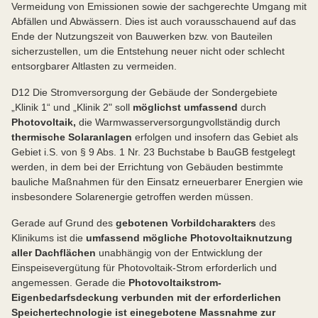
Vermeidung von Emissionen sowie der sachgerechte Umgang mit
Abfällen und Abwässern. Dies ist auch vorausschauend auf das
Ende der Nutzungszeit von Bauwerken bzw. von Bauteilen
sicherzustellen, um die Entstehung neuer nicht oder schlecht
entsorgbarer Altlasten zu vermeiden.
D12 Die Stromversorgung der Gebäude der Sondergebiete
„Klinik 1“ und „Klinik 2" soll
möglichst umfassend
durch
Photovoltaik,
die Warmwasserversorgung
vollständig durch
thermische Solaranlagen
erfolgen und insofern das Gebiet als
Gebiet i.S. von § 9 Abs. 1 Nr. 23 Buchstabe b BauGB festgelegt
werden, in dem bei der Errichtung von Gebäuden bestimmte
bauliche Maßnahmen für den Einsatz erneuerbarer Energien wie
insbesondere Solarenergie getroffen werden müssen.
Gerade auf Grund des
gebotenen Vorbildcharakters
des
Klinikums ist die
umfassend mögliche Photovoltaiknutzung
aller Dachflächen
unabhängig von der Entwicklung der
Einspeisevergütung für Photovoltaik-Strom erforderlich und
angemessen. Gerade die
Photovoltaikstrom-
Eigenbedarfsdeckung verbunden mit der erforderlichen
Speichertechnologie ist eine
gebotene Massnahme zur