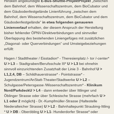
Hinsken angekündigte
E-Bus-Shuttle-Projekt
Projekt
„zwischen
dem Bahnhof, dem Wissenschaftszentrum, dem BioCubator und
dem Gäubodenfestgelände Linienführung „zwischen dem
Bahnhof, dem Wissenschaftszentrum, dem BioCubator und dem
Gäubodenfestgelände“
in etwa folgenden genaueren
Linienverlauf
erhalten, der diesem Anspruch der Herstellung
bisher fehlender ÖPNV-Direktverbindungen und sinnvoller
Überlappung des bestehenden Liniengefüges mit zusätzlichen
„Diagonal- oder Querverbindungen“ und Umsteigebeziehungen
erfüllt:
Hagen / Stadttheater / Eisstadion* - Theresienplatz /- tor /-center*
U > L
3
– Stadtgraben/Berufsschule III*
U > L
3
bei ohnehin
sinnvoll einzurichtenden Zusatzhalt der Linie 3 - Bahnhof
U >
L
1,2,4, DB
– Schildhauerstrasse* - Pointstrasse* -
Jugendzentrum/AnStatt-Theater/Stadtwerke
U > L
2
–
Schulgasse/Petersgasse /Wissenschaftszentrum* -
Klinikum
Nord/Parkdeck
U > L
4
- dann entweder über Ittlinger und
Öblinger Strasse oder über Schlesische Strasse (mehrfach
U >
L
1 oder 2
möglich
)
- Dr.-Kumpfmüller-Strasse (Haltestelle
Niederalteicher Strasse)
U > L
2
- Bahnhaltepunkt Straubing-Ittling
*
U > DB
- Oberöbling
U > L
1
- Hunderdorfer Strasse* oder