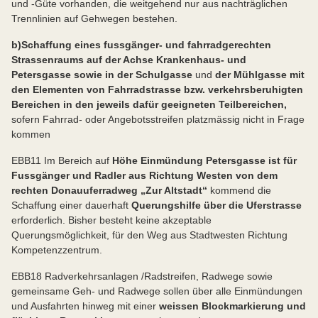
und -Güte vorhanden, die weitgehend nur aus nachträglichen
Trennlinien auf Gehwegen bestehen.
b)Schaffung eines fussgänger- und fahrradgerechten
Strassenraums auf der Achse Krankenhaus- und
Petersgasse sowie in der Schulgasse
und
der Mühlgasse mit
den Elementen von Fahrradstrasse bzw. verkehrsberuhigten
Bereichen in den jeweils dafür geeigneten Teilbereichen,
sofern Fahrrad- oder Angebotsstreifen platzmässig nicht in Frage
kommen
EBB11 Im Bereich auf
Höhe Einmündung Petersgasse ist für
Fussgänger
und Radler aus Richtung Westen von dem
rechten Donauuferradweg „Zur Altstadt“
kommend die
Schaffung einer dauerhaft
Querungshilfe über die Uferstrasse
erforderlich. Bisher besteht keine akzeptable
Querungsmöglichkeit, für den Weg aus Stadtwesten Richtung
Kompetenzzentrum.
EBB18 Radverkehrsanlagen /
Radstreifen, Radwege sowie
gemeinsame Geh- und Radwege sollen über alle Einmündungen
und Ausfahrten hinweg mit einer
weissen Blockmarkierung und