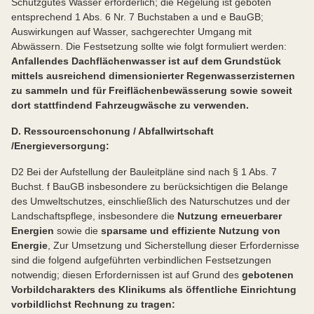
Schutzgutes Wasser erforderlich; die Regelung ist geboten
entsprechend 1 Abs. 6 Nr. 7 Buchstaben a und e BauGB;
Auswirkungen auf Wasser, sachgerechter Umgang mit
Abwässern. Die Festsetzung sollte wie folgt formuliert werden:
Anfallendes Dachflächenwasser ist auf dem Grundstück
mittels ausreichend dimensionierter Regenwasserzisternen
zu sammeln und für Freiflächenbewässerung
sowie soweit
dort stattfindend Fahrzeugwäsche
zu verwenden.
D. Ressourcenschonung / Abfallwirtschaft
/Energieversorgung:
D2 Bei der Aufstellung der Bauleitpläne sind nach § 1 Abs. 7
Buchst. f BauGB insbesondere zu berücksichtigen die Belange
des Umweltschutzes, einschließlich des Naturschutzes und der
Landschaftspflege, insbesondere die
Nutzung erneuerbarer
Energien
sowie die
sparsame und effiziente Nutzung von
Energie
, Zur Umsetzung und Sicherstellung dieser Erfordernisse
sind die folgend aufgeführten verbindlichen Festsetzungen
notwendig; diesen Erfordernissen ist auf Grund des
gebotenen
Vorbildcharakters des Klinikums als öffentliche Einrichtung
vorbildlichst Rechnung zu tragen: