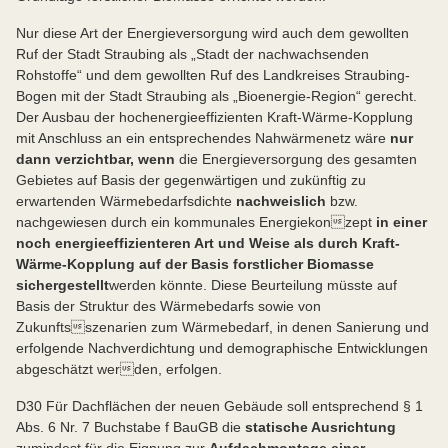
Nur diese Art der Energieversorgung wird auch dem gewollten
Ruf der Stadt Straubing als „Stadt der nachwachsenden
Rohstoffe“ und dem gewollten Ruf des Landkreises Straubing-
Bogen mit der Stadt Straubing als „Bioenergie-Region“ gerecht.
Der Ausbau der hochenergieeffizienten Kraft-Wärme-Kopplung
mit Anschluss an ein entsprechendes Nahwärmenetz wäre
nur
dann verzichtbar, wenn
die Energieversorgung des gesamten
Gebietes auf Basis der gegenwärtigen und zukünftig zu
erwartenden Wärmebedarfsdichte
nachweislich
bzw.
nachgewiesen durch ein kommunales Energiekonzept
in einer
noch energieeffizienteren Art und Weise
als durch Kraft-
Wärme-Kopplung auf der Basis forstlicher Biomasse
sichergestellt
werden könnte. Diese Beurteilung müsste auf
Basis der Struktur des Wärmebedarfs sowie von
Zukunftsszenarien zum Wärmebedarf, in denen Sanierung und
erfolgende Nachverdichtung und demographische Entwicklungen
abgeschätzt werden, erfolgen.
D30 Für Dachflächen der neuen Gebäude soll entsprechend § 1
Abs. 6 Nr. 7 Buchstabe f BauGB die
statische Ausrichtung