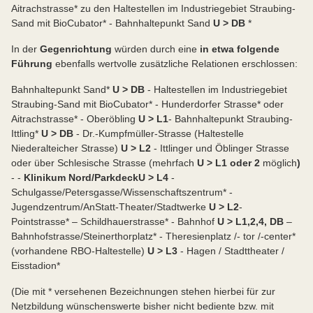
Aitrachstrasse* zu den Haltestellen im Industriegebiet Straubing-
Sand mit BioCubator* - Bahnhaltepunkt Sand
U > DB
*
In der
Gegenrichtung
würden durch eine
in etwa folgende
Führung
ebenfalls wertvolle zusätzliche Relationen erschlossen:
Bahnhaltepunkt Sand*
U > DB
- Haltestellen im Industriegebiet
Straubing-Sand mit BioCubator* - Hunderdorfer Strasse* oder
Aitrachstrasse* - Oberöbling
U > L
1
- Bahnhaltepunkt Straubing-
Ittling*
U > DB
- Dr.-Kumpfmüller-Strasse (Haltestelle
Niederalteicher Strasse)
U > L
2
- Ittlinger und Öblinger Strasse
oder über Schlesische Strasse (mehrfach
U > L
1 oder 2
möglich
)
- -
Klinikum Nord/Parkdeck
U > L
4
-
Schulgasse/Petersgasse/Wissenschaftszentrum* -
Jugendzentrum/AnStatt-Theater/Stadtwerke
U > L
2
-
Pointstrasse* – Schildhauerstrasse* - Bahnhof
U > L
1,2,4, DB
–
Bahnhofstrasse/Steinerthorplatz* - Theresienplatz /- tor /-center*
(vorhandene RBO-Haltestelle)
U > L
3
- Hagen / Stadttheater /
Eisstadion*
(Die mit * versehenen Bezeichnungen stehen hierbei für zur
Netzbildung wünschenswerte bisher nicht bediente bzw. mit