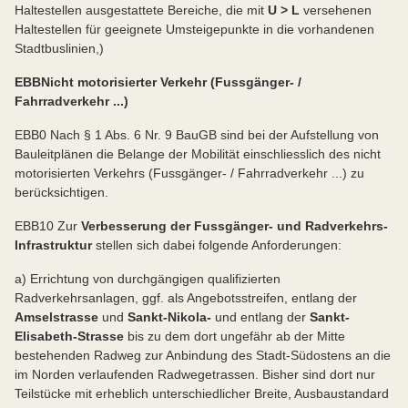
Haltestellen ausgestattete Bereiche, die mit
U > L
versehenen
Haltestellen für geeignete Umsteigepunkte in die vorhandenen
Stadtbuslinien,)
EBB
Nicht motorisierter Verkehr (Fussgänger- /
Fahrradverkehr ...)
EBB0 Nach § 1 Abs. 6 Nr. 9 BauGB sind bei der Aufstellung von
Bauleitplänen die Belange der Mobilität einschliesslich des nicht
motorisierten Verkehrs (Fussgänger- / Fahrradverkehr ...) zu
berücksichtigen.
EBB10 Zur
Verbesserung der Fussgänger- und Radverkehrs-
Infrastruktur
stellen sich dabei folgende Anforderungen:
a) Errichtung von durchgängigen qualifizierten
Radverkehrsanlagen, ggf. als Angebotsstreifen, entlang der
Amselstrasse
und
Sankt-Nikola-
und entlang der
Sankt-
Elisabeth-Strasse
bis zu dem dort ungefähr ab der Mitte
bestehenden Radweg zur Anbindung des Stadt-Südostens an die
im Norden verlaufenden Radwegetrassen. Bisher sind dort nur
Teilstücke mit erheblich unterschiedlicher Breite, Ausbaustandard