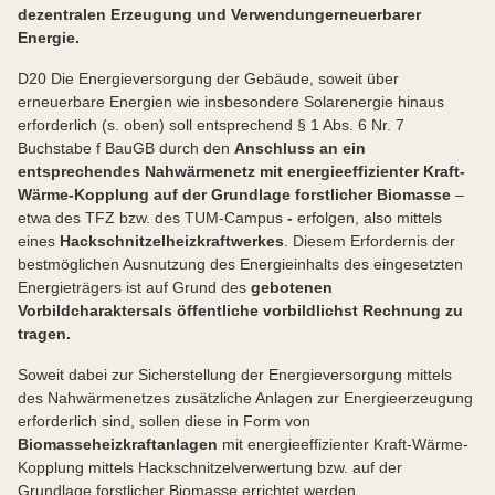
dezentralen Erzeugung und Verwendung
erneuerbarer
Energie.
D20 Die Energieversorgung der Gebäude, soweit über
erneuerbare Energien wie insbesondere Solarenergie hinaus
erforderlich (s. oben) soll entsprechend § 1 Abs. 6 Nr. 7
Buchstabe f BauGB durch den
Anschluss an ein
entsprechendes Nahwärmenetz mit energieeffizienter Kraft-
Wärme-Kopplung auf der Grundlage forstlicher Biomasse
–
etwa des TFZ bzw. des TUM-Campus
-
erfolgen, also mittels
eines
Hackschnitzel
heizkraftwerkes
. Diesem Erfordernis der
bestmöglichen Ausnutzung des Energieinhalts des eingesetzten
Energieträgers ist auf Grund des
gebotenen
Vorbildcharakters
als öffentliche vorbildlichst Rechnung zu
tragen.
Soweit dabei zur Sicherstellung der Energieversorgung mittels
des Nahwärmenetzes zusätzliche Anlagen zur Energieerzeugung
erforderlich sind, sollen diese in Form von
Biomasse
heizkraft
anlagen
mit energieeffizienter Kraft-Wärme-
Kopplung mittels Hackschnitzelverwertung bzw. auf der
Grundlage forstlicher Biomasse errichtet werden.