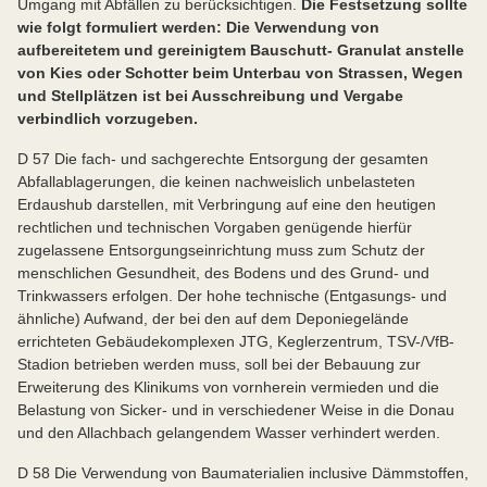
Umgang mit Abfällen zu berücksichtigen.
Die Festsetzung sollte
wie folgt formuliert werden: Die Verwendung von
aufbereitetem und gereinigtem Bauschutt- Granulat anstelle
von Kies oder Schotter beim Unterbau von Strassen, Wegen
und Stellplätzen ist bei Ausschreibung und Vergabe
verbindlich vorzugeben.
D 57 Die fach- und sachgerechte Entsorgung der gesamten
Abfallablagerungen, die keinen nachweislich unbelasteten
Erdaushub darstellen, mit Verbringung auf eine den heutigen
rechtlichen und technischen Vorgaben genügende hierfür
zugelassene Entsorgungseinrichtung muss zum Schutz der
menschlichen Gesundheit, des Bodens und des Grund- und
Trinkwassers erfolgen. Der hohe technische (Entgasungs- und
ähnliche) Aufwand, der bei den auf dem Deponiegelände
errichteten Gebäudekomplexen JTG, Keglerzentrum, TSV-/VfB-
Stadion betrieben werden muss, soll bei der Bebauung zur
Erweiterung des Klinikums von vornherein vermieden und die
Belastung von Sicker- und in verschiedener Weise in die Donau
und den Allachbach gelangendem Wasser verhindert werden.
D 58 Die Verwendung von Baumaterialien inclusive Dämmstoffen,