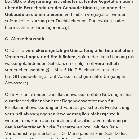
BauGB die
Begrünung mit selbsterhaltender Vegetation auch
über die Betriebsdauer der Gebäude hinaus, solange die
Gebäude bestehen bleiben,
verbindlich vorgegeben werden,
sofern keine Nutzung der Dachflächen mit Photovoltaik- oder
thermischen Solaranlagen
erfolgt.
C. Wasserhaushalt
C 20 Eine
versickerungsfähige Gestaltung aller betrieblichen
Verkehrs- Lager- und Stellflächen
, sofern dort kein Umgang mit
wassergefährdenden Substanzen erfolgt, soll
verbindlich
vorgegeben werden (§ 1 Abs. 6 Nr. 7 Buchstaben a und e
BauGB; Auswirkungen auf Wasser, sachgerechter Umgang mit
Abwässern).
C 25 Für anfallendes Dachflächenwasser soll die Nutzung mittels
ausreichend dimensionierter Regenwasserzisternen für
Freiflächenbewässerung und Fahrzeugwäsche als Festsetzung
verbindlich vorgegeben
bzw.
vertraglich sichergestellt
werden; dies kann auch durch privatrechtliche Vereinbarung in
den Kaufverträgen für die Bauparzellen bzw. mit den Bau-
Vorhabensträgern erfolgen. Die Massgabe ist zum Schutz des