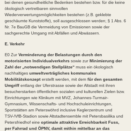
bei denen gesundheitliche Bedenken bestehen bzw. für die keine
ökologisch vertretbaren sinnvollen
Wiederverwertungsmöglichkeiten bestehen (z.B. geklebte
geschäumte Kunststoffe), soll ausgeschlossen werden; § 1 Abs. 6
Nr. 7e BauGB die Vermeidung von Emissionen sowie der
sachgerechte Umgang mit Abfällen und Abwässern.
E. Verkehr
E0 Zur
Verminderung der Belastungen durch den
motorisierten Individualverkehrs
sowie zur
Minimierung der
Zahl der „notwendigen Stellplätze“
muss ein ökologisch
nachhaltiges
umweltverträgliches kommunales
Mobilitätskonzept
erstellt werden, mit dem
für den gesamten
Umgriff
entlang der Uferstrasse sowie der Altstadt mit ihren
besucherstarken öffentlichen sozialen und kulturellen Zielen bzw.
Einrichtungen wie Klinikum mit MVZ, Johannes-Turmair-
Gymnasium, Wissenschafts- und Hochschuleinrichtungen,
Sportstätten am Peterswöhrd inclusive Keglerzentrum und
TSV-/VfB-Stadion sowie Altstadtensemble mit Petersbasilika und
Petersfriedhof eine
optimale attraktive Erreichbarkeit Fuss,
per Fahrrad und ÖPNV, damit mithin mittelbar an das