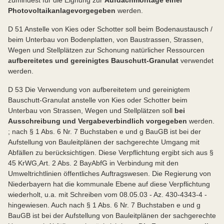
zumindest für die Eignung zur
Aufdachmontage einer
Photovoltaikanlage
vorgegeben
werden.
D 51 Anstelle von Kies oder Schotter soll beim Bodenaustausch /
beim Unterbau von Bodenplatten, von Baustrassen, Strassen,
Wegen und Stellplätzen zur Schonung natürlicher Ressourcen
aufbereitetes und gereinigtes Bauschutt-Granulat
verwendet
werden.
D 53 Die Verwendung von aufbereitetem und gereinigtem
Bauschutt-Granulat anstelle von Kies oder Schotter beim
Unterbau von Strassen, Wegen und Stellplätzen soll
bei
Ausschreibung und Vergabe
verbindlich vorgegeben
werden.
; nach § 1 Abs. 6 Nr. 7 Buchstaben e und g BauGB ist bei der
Aufstellung von Bauleitplänen der sachgerechte Umgang mit
Abfällen zu berücksichtigen. Diese Verpflichtung ergibt sich aus §
45 KrWG,
Art. 2 Abs. 2 BayAbfG in Verbindung mit den
Umweltrichtlinien öffentliches Auftragswesen. Die Regierung von
Niederbayern hat die kommunale Ebene auf diese Verpflichtung
wiederholt, u.a. mit Schreiben vom 08.05.03 - Az. 430-4343-4 -
hingewiesen. Auch nach § 1 Abs. 6 Nr. 7 Buchstaben e und g
BauGB ist bei der Aufstellung von Bauleitplänen der sachgerechte