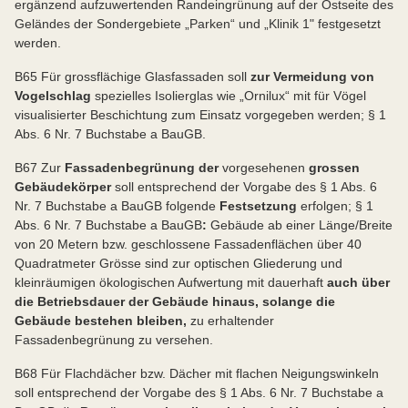
ergänzend aufzuwertenden Randeingrünung auf der Ostseite des
Geländes der Sondergebiete „Parken“ und „Klinik 1" festgesetzt
werden.
B65 Für grossflächige Glasfassaden soll
zur Vermeidung von
Vogelschlag
spezielles Isolierglas wie „Ornilux“ mit für Vögel
visualisierter Beschichtung zum Einsatz vorgegeben werden; § 1
Abs. 6 Nr. 7 Buchstabe a BauGB.
B67 Zur
Fassadenbegrünung der
vorgesehenen
grossen
Gebäudekörper
soll entsprechend der Vorgabe des § 1 Abs. 6
Nr. 7 Buchstabe a BauGB folgende
Festsetzung
erfolgen; § 1
Abs. 6 Nr. 7 Buchstabe a BauGB
:
Gebäude ab einer Länge/Breite
von 20 Metern bzw. geschlossene Fassadenflächen über 40
Quadratmeter Grösse sind zur optischen Gliederung und
kleinräumigen ökologischen Aufwertung mit dauerhaft
auch über
die Betriebsdauer der Gebäude hinaus, solange die
Gebäude bestehen bleiben,
zu erhaltender
Fassadenbegrünung zu versehen.
B68 Für Flachdächer bzw. Dächer mit flachen Neigungswinkeln
soll entsprechend der Vorgabe des § 1 Abs. 6 Nr. 7 Buchstabe a