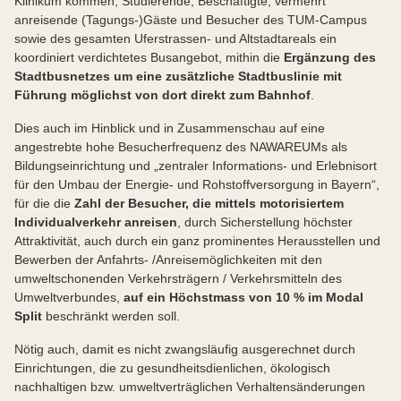
Klinikum kommen, Studierende, Beschäftigte, vermehrt
anreisende (Tagungs-)Gäste und Besucher des TUM-Campus
sowie des gesamten Uferstrassen- und Altstadtareals ein
koordiniert verdichtetes Busangebot, mithin die
Ergänzung des
Stadtbusnetzes um eine zusätzliche Stadtbuslinie mit
Führung möglichst von dort direkt zum Bahnhof
.
Dies auch im Hinblick und in Zusammenschau auf eine
angestrebte hohe Besucherfrequenz des NAWAREUMs als
Bildungseinrichtung und „zentraler Informations- und Erlebnisort
für den Umbau der Energie- und Rohstoffversorgung in Bayern“,
für die die
Zahl der Besucher, die mittels motorisiertem
Individualverkehr anreisen
, durch Sicherstellung höchster
Attraktivität, auch durch ein ganz prominentes Herausstellen und
Bewerben der Anfahrts- /Anreisemöglichkeiten mit den
umweltschonenden Verkehrsträgern / Verkehrsmitteln des
Umweltverbundes,
auf ein Höchstmass von 10 % im Modal
Split
beschränkt werden soll.
Nötig auch, damit es nicht zwangsläufig ausgerechnet durch
Einrichtungen, die zu gesundheitsdienlichen, ökologisch
nachhaltigen bzw. umweltverträglichen Verhaltensänderungen