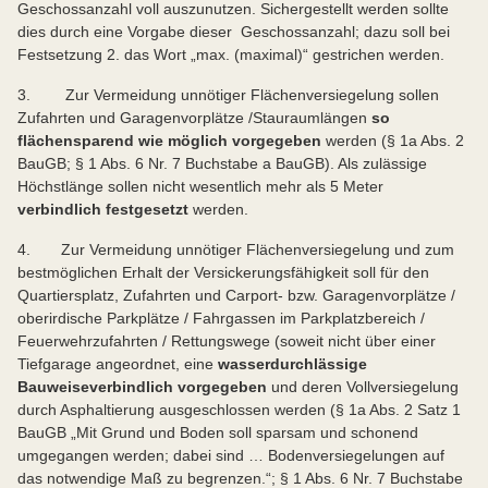
Geschossanzahl voll auszunutzen. Sichergestellt werden sollte
dies durch eine Vorgabe dieser Geschossanzahl; dazu soll bei
Festsetzung 2. das Wort „max. (maximal)“ gestrichen werden.
3. Zur Vermeidung unnötiger Flächenversiegelung sollen
Zufahrten und Garagenvorplätze /Stauraumlängen
so
flächensparend wie möglich vorgegeben
werden (§ 1a Abs. 2
BauGB; § 1 Abs. 6 Nr. 7 Buchstabe a BauGB). Als zulässige
Höchstlänge sollen nicht wesentlich mehr als 5 Meter
verbindlich festgesetzt
werden.
4. Zur Vermeidung unnötiger Flächenversiegelung und zum
bestmöglichen Erhalt der Versickerungsfähigkeit soll für den
Quartiersplatz, Zufahrten und Carport- bzw. Garagenvorplätze /
oberirdische Parkplätze / Fahrgassen im Parkplatzbereich /
Feuerwehrzufahrten / Rettungswege (soweit nicht über einer
Tiefgarage angeordnet, eine
wasserdurchlässige
Bauweise
verbindlich vorgegeben
und deren Vollversiegelung
durch Asphaltierung ausgeschlossen werden (§ 1a Abs. 2 Satz 1
BauGB „Mit Grund und Boden soll sparsam und schonend
umgegangen werden; dabei sind … Bodenversiegelungen auf
das notwendige Maß zu begrenzen.“; § 1 Abs. 6 Nr. 7 Buchstabe