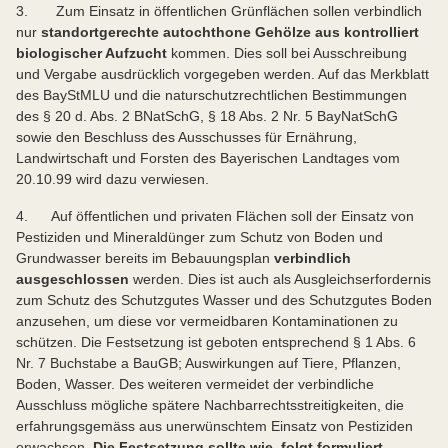
3. Zum Einsatz in öffentlichen Grünflächen sollen verbindlich
nur
standortgerechte autochthone Gehölze aus kontrolliert
biologischer Aufzucht
kommen. Dies soll bei Ausschreibung
und Vergabe ausdrücklich vorgegeben werden. Auf das Merkblatt
des BayStMLU und die naturschutzrechtlichen Bestimmungen
des § 20 d. Abs. 2 BNatSchG, § 18 Abs. 2 Nr. 5 BayNatSchG
sowie den Beschluss des Ausschusses für Ernährung,
Landwirtschaft und Forsten des Bayerischen Landtages vom
20.10.99 wird dazu verwiesen.
4. Auf öffentlichen und privaten Flächen soll der Einsatz von
Pestiziden und Mineraldünger zum Schutz von Boden und
Grundwasser bereits im Bebauungsplan
verbindlich
ausgeschlossen
werden. Dies ist auch als Ausgleichserfordernis
zum Schutz des Schutzgutes Wasser und des Schutzgutes Boden
anzusehen, um diese vor vermeidbaren Kontaminationen zu
schützen. Die Festsetzung ist geboten entsprechend § 1 Abs. 6
Nr. 7 Buchstabe a BauGB; Auswirkungen auf Tiere, Pflanzen,
Boden, Wasser. Des weiteren vermeidet der verbindliche
Ausschluss mögliche spätere Nachbarrechtsstreitigkeiten, die
erfahrungsgemäss aus unerwünschtem Einsatz von Pestiziden
erwachsen.
Die Festsetzung sollte wie folgt formuliert