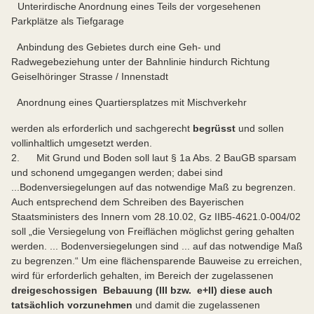
 Unterirdische Anordnung eines Teils der vorgesehenen
Parkplätze als Tiefgarage
 Anbindung des Gebietes durch eine Geh- und
Radwegebeziehung unter der Bahnlinie hindurch Richtung
Geiselhöringer Strasse / Innenstadt
 Anordnung eines Quartiersplatzes mit Mischverkehr
werden als erforderlich und sachgerecht
begrüsst
und sollen
vollinhaltlich umgesetzt werden.
2. Mit Grund und Boden soll laut § 1a Abs. 2 BauGB sparsam
und schonend umgegangen werden; dabei sind
...Bodenversiegelungen auf das notwendige Maß zu begrenzen.
Auch entsprechend dem Schreiben des Bayerischen
Staatsministers des Innern vom 28.10.02, Gz IIB5-4621.0-004/02
soll „die Versiegelung von Freiflächen möglichst gering gehalten
werden. ... Bodenversiegelungen sind ... auf das notwendige Maß
zu begrenzen.“ Um eine flächensparende Bauweise zu erreichen,
wird für erforderlich gehalten, im Bereich der zugelassenen
dreigeschossigen Bebauung (III bzw. e+II) diese auch
tatsächlich vorzunehmen
und damit die zugelassenen