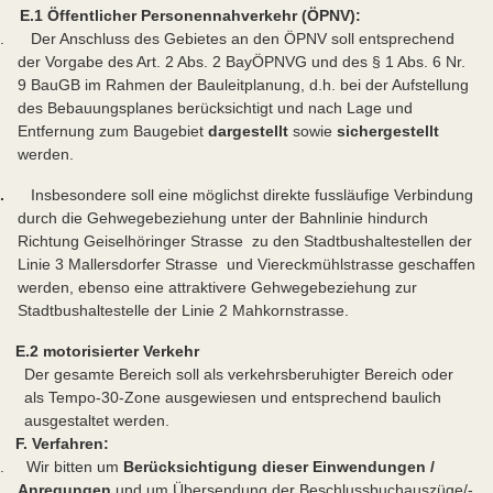
E.1 Öffentlicher Personennahverkehr (ÖPNV):
. Der Anschluss des Gebietes an den ÖPNV soll entsprechend
der Vorgabe des Art. 2 Abs. 2 BayÖPNVG und des § 1 Abs. 6 Nr.
9 BauGB im Rahmen der Bauleitplanung, d.h. bei der Aufstellung
des Bebauungsplanes berücksichtigt und nach Lage und
Entfernung zum Baugebiet
dargestellt
sowie
sichergestellt
werden.
2.
Insbesondere soll eine möglichst direkte fussläufige Verbindung
durch die Gehwegebeziehung unter der Bahnlinie hindurch
Richtung Geiselhöringer Strasse zu den Stadtbushaltestellen der
Linie 3 Mallersdorfer Strasse und Viereckmühlstrasse geschaffen
werden, ebenso eine attraktivere Gehwegebeziehung zur
Stadtbushaltestelle der Linie 2 Mahkornstrasse.
E.2 motorisierter Verkehr
Der gesamte Bereich soll als verkehrsberuhigter Bereich oder
als Tempo-30-Zone ausgewiesen und entsprechend baulich
ausgestaltet werden.
F. Verfahren:
. Wir bitten um
Berücksichtigung dieser Einwendungen /
Anregungen
und um Übersendung der Beschlussbuchauszüge/-