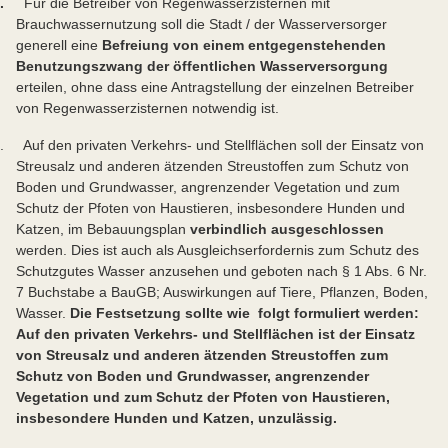
2.
Für die Betreiber von Regenwasserzisternen mit
Brauchwassernutzung soll die Stadt / der Wasserversorger
generell eine
Befreiung von einem entgegenstehenden
Benutzungszwang der öffentlichen Wasserversorgung
erteilen, ohne dass eine Antragstellung der einzelnen Betreiber
von Regenwasserzisternen notwendig ist.
. Auf den privaten Verkehrs- und Stellflächen soll der Einsatz von
Streusalz und anderen ätzenden Streustoffen zum Schutz von
Boden und Grundwasser, angrenzender Vegetation und zum
Schutz der Pfoten von Haustieren, insbesondere Hunden und
Katzen, im Bebauungsplan
verbindlich ausgeschlossen
werden. Dies ist auch als Ausgleichserfordernis zum Schutz des
Schutzgutes Wasser anzusehen und geboten nach § 1 Abs. 6 Nr.
7 Buchstabe a BauGB; Auswirkungen auf Tiere, Pflanzen, Boden,
Wasser.
Die Festsetzung sollte wie folgt formuliert werden:
Auf den privaten Verkehrs- und Stellflächen ist der Einsatz
von Streusalz und anderen ätzenden Streustoffen zum
Schutz von Boden und Grundwasser, angrenzender
Vegetation und zum Schutz der Pfoten von Haustieren,
insbesondere Hunden und Katzen, unzulässig.