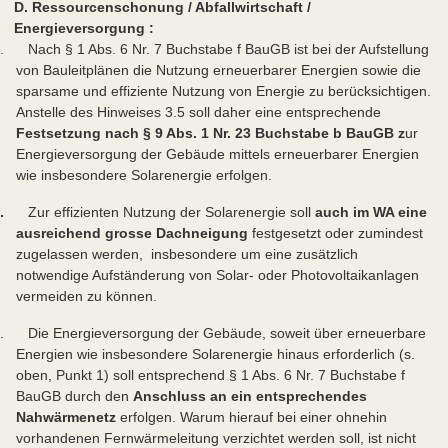
D. Ressourcenschonung / Abfallwirtschaft /
Energieversorgung :
. Nach § 1 Abs. 6 Nr. 7 Buchstabe f BauGB ist bei der Aufstellung
von Bauleitplänen die Nutzung erneuerbarer Energien sowie die
sparsame und effiziente Nutzung von Energie zu berücksichtigen.
Anstelle des Hinweises 3.5 soll daher eine entsprechende
Festsetzung nach § 9 Abs. 1 Nr. 23 Buchstabe b BauGB z
ur
Energieversorgung der Gebäude mittels erneuerbarer Energien
wie insbesondere Solarenergie erfolgen.
2.
Zur effizienten Nutzung der Solarenergie soll
auch im WA eine
ausreichend grosse Dachneigung
festgesetzt oder zumindest
zugelassen werden, insbesondere um eine zusätzlich
notwendige Aufständerung von Solar- oder Photovoltaikanlagen
vermeiden zu können.
. Die Energieversorgung der Gebäude, soweit über erneuerbare
Energien wie insbesondere Solarenergie hinaus erforderlich (s.
oben, Punkt 1) soll entsprechend § 1 Abs. 6 Nr. 7 Buchstabe f
BauGB durch den
Anschluss an ein entsprechendes
Nahwärmenetz
erfolgen. Warum hierauf bei einer ohnehin
vorhandenen Fernwärmeleitung verzichtet werden soll, ist nicht