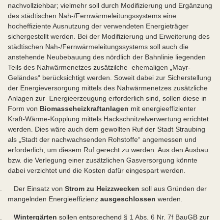
nachvollziehbar; vielmehr soll durch Modifizierung und Ergänzung
des städtischen Nah-/Fernwärmeleitungssystems eine
hocheffiziente Ausnutzung der verwendeten Energieträger
sichergestellt werden. Bei der Modifizierung und Erweiterung des
städtischen Nah-/Fernwärmeleitungssystems soll auch die
anstehende Neubebauung des nördlich der Bahnlinie liegenden
Teils des Nahwärmenetzes zusätzilche ehemaligen „Mayr-
Geländes“ berücksichtigt werden. Soweit dabei zur Sicherstellung
der Energieversorgung mittels des Nahwärmenetzes zusätzliche
Anlagen zur Energieerzeugung erforderlich sind, sollen diese in
Form von
Biomasseheizkraftanlagen
mit energieeffizienter
Kraft-Wärme-Kopplung mittels Hackschnitzelverwertung errichtet
werden. Dies wäre auch dem gewollten Ruf der Stadt Straubing
als „Stadt der nachwachsenden Rohstoffe“ angemessen und
erforderlich, um diesem Ruf gerecht zu werden. Aus den Ausbau
bzw. die Verlegung einer zusätzlichen Gasversorgung könnte
dabei verzichtet und die Kosten dafür eingespart werden.
. Der Einsatz von
Strom zu Heizzwecken
soll aus Gründen der
mangelnden Energieeffizienz
ausgeschlossen
werden.
5.
Wintergärten
sollen entsprechend § 1 Abs. 6 Nr. 7f BauGB zur