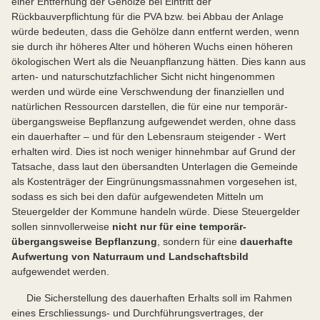
einer Entfernung der Gehölze bei Eintritt der
Rückbauverpflichtung für die PVA bzw. bei Abbau der Anlage
würde bedeuten, dass die Gehölze dann entfernt werden, wenn
sie durch ihr höheres Alter und höheren Wuchs einen höheren
ökologischen Wert als die Neuanpflanzung hätten. Dies kann aus
arten- und naturschutzfachlicher Sicht nicht hingenommen
werden und würde eine Verschwendung der finanziellen und
natürlichen Ressourcen darstellen, die für eine nur temporär-
übergangsweise Bepflanzung aufgewendet werden, ohne dass
ein dauerhafter – und für den Lebensraum steigender - Wert
erhalten wird. Dies ist noch weniger hinnehmbar auf Grund der
Tatsache, dass laut den übersandten Unterlagen die Gemeinde
als Kostenträger der Eingrünungsmassnahmen vorgesehen ist,
sodass es sich bei den dafür aufgewendeten Mitteln um
Steuergelder der Kommune handeln würde. Diese Steuergelder
sollen sinnvollerweise
nicht nur für eine temporär-
übergangsweise Bepflanzung
, sondern für eine
dauerhafte
Aufwertung von Naturraum und Landschaftsbild
aufgewendet werden.
f.
Die Sicherstellung des dauerhaften Erhalts soll im Rahmen
eines Erschliessungs- und Durchführungsvertrages, der