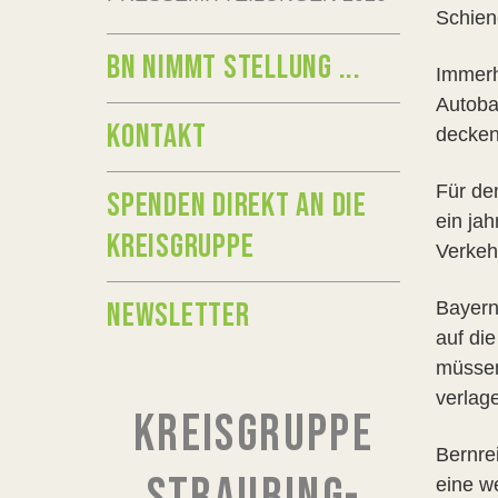
Schien
BN NIMMT STELLUNG ...
Immerh
Autoba
KONTAKT
decken
Für de
SPENDEN DIREKT AN DIE
ein ja
KREISGRUPPE
Verkeh
NEWSLETTER
Bayern
auf di
müssen
verlag
KREISGRUPPE
Bernre
eine w