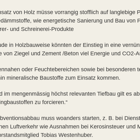
nsatz von Holz müsse vorrangig stofflich auf langlebige 
ämmstoffe, wie energetische Sanierung und Bau von Pl
er- und Schreinerei-Produkte
de in Holzbauweise könnten der Einstieg in eine vernün
le von Ziegel und Zement /Beton viel Energie und CO2-Au
ennahen oder Feuchtebereichen sowie bei besonderen 
hin mineralische Baustoffe zum Einsatz kommen.
d im mengenmässig höchst relevanten Tiefbau gilt es a
ngbaustoffen zu forcieren.“
bventionsabbau muss woanders starten, z. B. bei Dienst
hen Luftverkehr wie Ausnahmen bei Kerosinsteuer und M
orstandsmitglied Tobias Westenhuber.