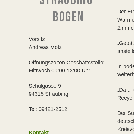
STRAUBING-
Der Ei
BOGEN
Wärmed
Zimmer
Vorsitz
„Gebäu
Andreas Molz
anstel
Öffnungszeiten Geschäftsstelle:
In bod
Mittwoch 09:00-13:00 Uhr
weiter
Schulgasse 9
„Da un
94315 Straubing
Recycli
Tel: 09421-2512
Der Su
deutsc
Kreisv
Kontakt