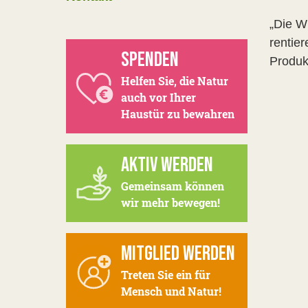
„Die W
rentie
SPENDEN
Produk
Helfen Sie, die Natur
auch vor Ihrer
Haustür zu bewahren
AKTIV WERDEN
Gemeinsam können
wir mehr bewegen!
MITGLIED WERDEN
Treten Sie ein für
Mensch und Natur!