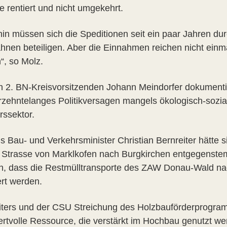
e rentiert und nicht umgekehrt.
in müssen sich die Speditionen seit ein paar Jahren du
hnen beteiligen. Aber die Einnahmen reichen nicht einm
“, so Molz.
n 2. BN-Kreisvorsitzenden Johann Meindorfer dokument
hrzehntelanges Politikversagen mangels ökologisch-sozial
rssektor.
s Bau- und Verkehrsminister Christian Bernreiter hätte 
e Strasse von Marklkofen nach Burgkirchen entgegenste
, dass die Restmülltransporte des ZAW Donau-Wald n
ert werden.
iters und der CSU Streichung des Holzbauförderprogramm
ertvolle Ressource, die verstärkt im Hochbau genutzt we