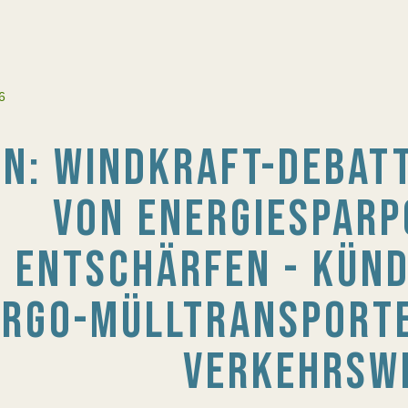
6
BN: WINDKRAFT-DEBAT
VON ENERGIESPARP
ENTSCHÄRFEN - KÜND
RGO-MÜLLTRANSPORTE
VERKEHRSW