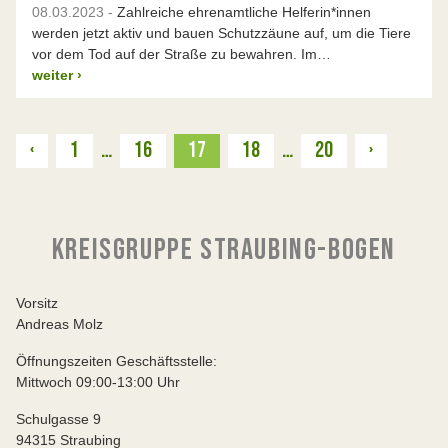
08.03.2023 -
Zahlreiche ehrenamtliche Helferin*innen
werden jetzt aktiv und bauen Schutzzäune auf, um die Tiere
vor dem Tod auf der Straße zu bewahren. Im…
weiter
›
Zurück
Weiter
‹
1
…
16
17
18
…
20
›
KREISGRUPPE STRAUBING-BOGEN
Vorsitz
Andreas Molz
Öffnungszeiten Geschäftsstelle:
Mittwoch 09:00-13:00 Uhr
Schulgasse 9
94315 Straubing