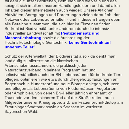
All dem gilt unser Bestreben, Bemühen und Aktivsein und das
spiegelt sich in allen unseren Handlungsfeldern und damit allen
Inhalten dieser Internetseiten auch wieder: Unsere Aktionen,
Aktivitäten, Anregungen und Forderungen zielen darauf ab, das
Netzwerk des Lebens zu erhalten - und in diesem hängen eben
alle Bereiche zusammen, die sich hier im Einzelnen finden.
Bedroht ist Biodiversität unter anderem durch die intensiv-
industrieller Landwirtschaft mit
Pestizideinsatz und
Massentierhaltung
sowie die Ausbreitung der
Hochrisikotechnologie Gentechnik.
keine Gentechnik auf
unserem Teller!
Schutz der Artenvielfalt, der Biodiversität also - da denkt man
landläufig zu allererst an die klassischen
Artenschutzmassnahmen, die praktisch jeder
Naturschutzverband in seinem Programm hat und
selbstverständlich auch der BN: Lebensräume für bedrohte Tiere
pflegen, optimieren wie etwa durch Ufergehölzpflanzungen am
Bogenbach in Hunderdorf und neue Biotope anlegen, schützen
und pflegen als Lebensräume von Fledermäusen, Vogelarten
oder Amphibien, von denen BN-Helfer jährlich ehrenamtlich
Tausende vor dem sicheren Tod auf der Straße retten, auch
Mitglieder unserer Kreisgruppe. z.B. am Frauenbrünnl-Biotop am
Straubinger Stadtpark sowie an Strassen im vorderen
Bayerischen Wald.