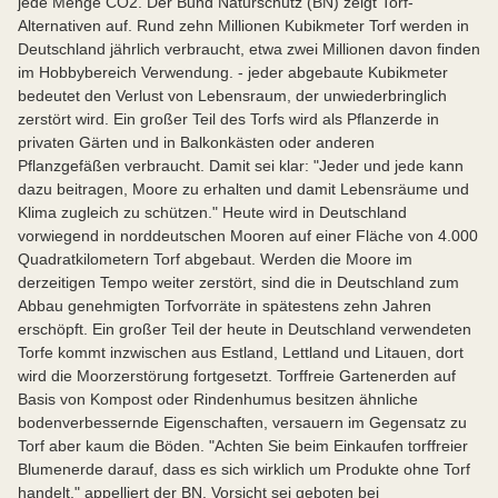
jede Menge CO2. Der Bund Naturschutz (BN) zeigt Torf-
Alternativen auf. Rund zehn Millionen Kubikmeter Torf werden in
Deutschland jährlich verbraucht, etwa zwei Millionen davon finden
im Hobbybereich Verwendung. - jeder abgebaute Kubikmeter
bedeutet den Verlust von Lebensraum, der unwiederbringlich
zerstört wird. Ein großer Teil des Torfs wird als Pflanzerde in
privaten Gärten und in Balkonkästen oder anderen
Pflanzgefäßen verbraucht. Damit sei klar: "Jeder und jede kann
dazu beitragen, Moore zu erhalten und damit Lebensräume und
Klima zugleich zu schützen." Heute wird in Deutschland
vorwiegend in norddeutschen Mooren auf einer Fläche von 4.000
Quadratkilometern Torf abgebaut. Werden die Moore im
derzeitigen Tempo weiter zerstört, sind die in Deutschland zum
Abbau genehmigten Torfvorräte in spätestens zehn Jahren
erschöpft. Ein großer Teil der heute in Deutschland verwendeten
Torfe kommt inzwischen aus Estland, Lettland und Litauen, dort
wird die Moorzerstörung fortgesetzt. Torffreie Gartenerden auf
Basis von Kompost oder Rindenhumus besitzen ähnliche
bodenverbessernde Eigenschaften, versauern im Gegensatz zu
Torf aber kaum die Böden. "Achten Sie beim Einkaufen torffreier
Blumenerde darauf, dass es sich wirklich um Produkte ohne Torf
handelt," appelliert der BN. Vorsicht sei geboten bei