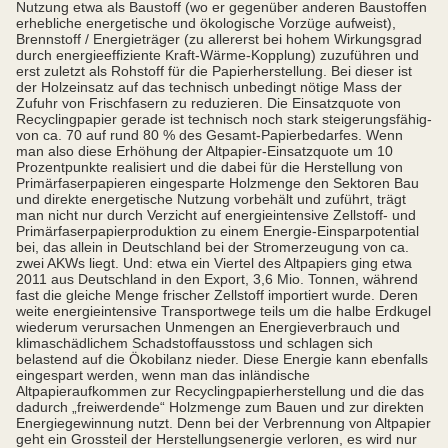
Nutzung etwa als Baustoff (wo er gegenüber anderen Baustoffen
erhebliche energetische und ökologische Vorzüge aufweist),
Brennstoff / Energieträger (zu allererst bei hohem Wirkungsgrad
durch energieeffiziente Kraft-Wärme-Kopplung) zuzuführen und
erst zuletzt als Rohstoff für die Papierherstellung. Bei dieser ist
der Holzeinsatz auf das technisch unbedingt nötige Mass der
Zufuhr von Frischfasern zu reduzieren. Die Einsatzquote von
Recyclingpapier gerade ist technisch noch stark steigerungsfähig-
von ca. 70 auf rund 80 % des Gesamt-Papierbedarfes. Wenn
man also diese Erhöhung der Altpapier-Einsatzquote um 10
Prozentpunkte realisiert und die dabei für die Herstellung von
Primärfaserpapieren eingesparte Holzmenge den Sektoren Bau
und direkte energetische Nutzung vorbehält und zuführt, trägt
man nicht nur durch Verzicht auf energieintensive Zellstoff- und
Primärfaserpapierproduktion zu einem Energie-Einsparpotential
bei, das allein in Deutschland bei der Stromerzeugung von ca.
zwei AKWs liegt. Und: etwa ein Viertel des Altpapiers ging etwa
2011 aus Deutschland in den Export, 3,6 Mio. Tonnen, während
fast die gleiche Menge frischer Zellstoff importiert wurde. Deren
weite energieintensive Transportwege teils um die halbe Erdkugel
wiederum verursachen Unmengen an Energieverbrauch und
klimaschädlichem Schadstoffausstoss und schlagen sich
belastend auf die Ökobilanz nieder. Diese Energie kann ebenfalls
eingespart werden, wenn man das inländische
Altpapieraufkommen zur Recyclingpapierherstellung und die das
dadurch „freiwerdende“ Holzmenge zum Bauen und zur direkten
Energiegewinnung nutzt. Denn bei der Verbrennung von Altpapier
geht ein Grossteil der Herstellungsenergie verloren, es wird nur