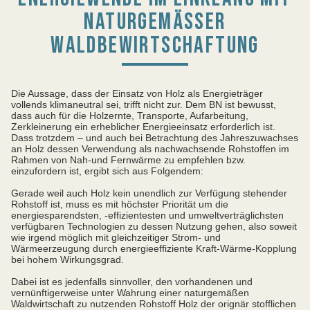
NATURGEMÄSSER W
ALDBEWIRTSCHAFTUNG
Die Aussage, dass der Einsatz von Holz als Energieträger
vollends klimaneutral sei, trifft nicht zur. Dem BN ist bewusst,
dass auch für die Holzernte, Transporte, Aufarbeitung,
Zerkleinerung ein erheblicher Energieeinsatz erforderlich ist.
Dass trotzdem – und auch bei Betrachtung des Jahreszuwachses
an Holz dessen Verwendung als nachwachsende Rohstoffen im
Rahmen von Nah-und Fernwärme zu empfehlen bzw.
einzufordern ist, ergibt sich aus Folgendem:
Gerade weil auch Holz kein unendlich zur Verfügung stehender
Rohstoff ist, muss es mit höchster Priorität um die
energiesparendsten, -effizientesten und umweltverträglichsten
verfügbaren Technologien zu dessen Nutzung gehen, also soweit
wie irgend möglich mit gleichzeitiger Strom- und
Wärmeerzeugung durch energieeffiziente Kraft-Wärme-Kopplung
bei hohem Wirkungsgrad.
Dabei ist es jedenfalls sinnvoller, den vorhandenen und
vernünftigerweise unter Wahrung einer naturgemäßen
Waldwirtschaft zu nutzenden Rohstoff Holz der orignär stofflichen